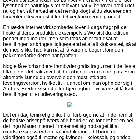
lyser ned er naturligvis ret relevant når vi behøver produktet
nu og her, så herved er det nemlig klogt at du studerer den
forventede leveringstid for det vedkommende produkt.
En række internet virksomheder lover 1 dags fragt på de
fleste af deres produkter, eksempelvis Wo bist du, edison
pendel ingo maurer, men som trods alt er forudsat at
bestillingen anbringes tidligere end et aftalt klokkeslæt, så at
de med sikkerhed kan nå at få varerne betjent forinden
pakkemedarbejderne har fyraften.
Nogle få e-forhandlere frembyder gratis fragt, men i de fleste
tilfælde er det påkrævet at du køber for en konkret pris. Som
alternativ kunne du overveje den mest letkøbte
leveringsversion, hvilket tit – uanset om man opholder sig i
Aarhus, Frederikssund eller Bjerringbro – vil være at få kørt
bestillingen til et udleveringssted.
Det er i dag temmelig enkelt for forbrugerne at finde frem til
de bedste priser på tværs af e-handler, og for det har en hel
del Ingo Mauer internet firmaer set sig nødsaget til at
mindske salgsværdien på produkterne – til børn, og
yderligere også til mænd og kvinder – kolossalt, og endda