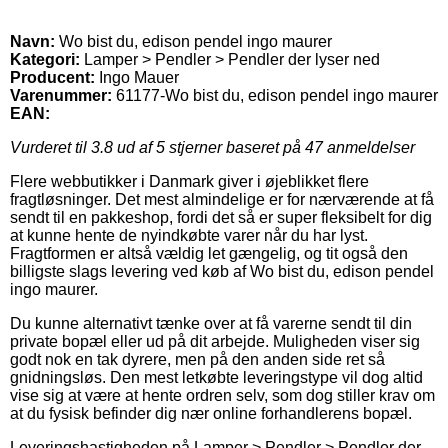
Navn:
Wo bist du, edison pendel ingo maurer
Kategori:
Lamper > Pendler > Pendler der lyser ned
Producent:
Ingo Mauer
Varenummer:
61177-Wo bist du, edison pendel ingo maurer
EAN:
Vurderet til
3.8
ud af 5 stjerner baseret på
47
anmeldelser
Flere webbutikker i Danmark giver i øjeblikket flere
fragtløsninger. Det mest almindelige er for nærværende at få
sendt til en pakkeshop, fordi det så er super fleksibelt for dig
at kunne hente de nyindkøbte varer når du har lyst.
Fragtformen er altså vældig let gængelig, og tit også den
billigste slags levering ved køb af Wo bist du, edison pendel
ingo maurer.
Du kunne alternativt tænke over at få varerne sendt til din
private bopæl eller ud på dit arbejde. Muligheden viser sig
godt nok en tak dyrere, men på den anden side ret så
gnidningsløs. Den mest letkøbte leveringstype vil dog altid
vise sig at være at hente ordren selv, som dog stiller krav om
at du fysisk befinder dig nær online forhandlerens bopæl.
Leveringshastigheden på Lamper > Pendler > Pendler der