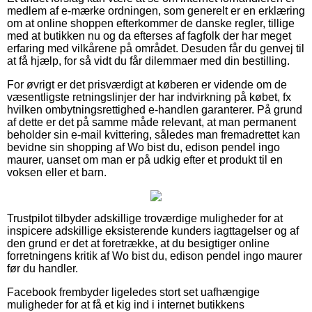
medlem af e-mærke ordningen, som generelt er en erklæring
om at online shoppen efterkommer de danske regler, tillige
med at butikken nu og da efterses af fagfolk der har meget
erfaring med vilkårene på området. Desuden får du genvej til
at få hjælp, for så vidt du får dilemmaer med din bestilling.
For øvrigt er det prisværdigt at køberen er vidende om de
væsentligste retningslinjer der har indvirkning på købet, fx
hvilken ombytningsrettighed e-handlen garanterer. På grund
af dette er det på samme måde relevant, at man permanent
beholder sin e-mail kvittering, således man fremadrettet kan
bevidne sin shopping af Wo bist du, edison pendel ingo
maurer, uanset om man er på udkig efter et produkt til en
voksen eller et barn.
Trustpilot tilbyder adskillige troværdige muligheder for at
inspicere adskillige eksisterende kunders iagttagelser og af
den grund er det at foretrække, at du besigtiger online
forretningens kritik af Wo bist du, edison pendel ingo maurer
før du handler.
Facebook frembyder ligeledes stort set uafhængige
muligheder for at få et kig ind i internet butikkens