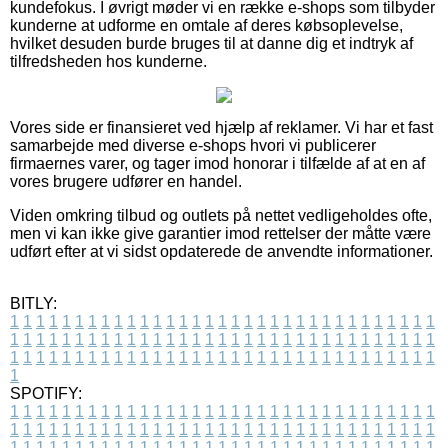
kundefokus. I øvrigt møder vi en række e-shops som tilbyder
kunderne at udforme en omtale af deres købsoplevelse,
hvilket desuden burde bruges til at danne dig et indtryk af
tilfredsheden hos kunderne.
Vores side er finansieret ved hjælp af reklamer. Vi har et fast
samarbejde med diverse e-shops hvori vi publicerer
firmaernes varer, og tager imod honorar i tilfælde af at en af
vores brugere udfører en handel.
Viden omkring tilbud og outlets på nettet vedligeholdes ofte,
men vi kan ikke give garantier imod rettelser der måtte være
udført efter at vi sidst opdaterede de anvendte informationer.
BITLY:
1
1
1
1
1
1
1
1
1
1
1
1
1
1
1
1
1
1
1
1
1
1
1
1
1
1
1
1
1
1
1
1
1
1
1
1
1
1
1
1
1
1
1
1
1
1
1
1
1
1
1
1
1
1
1
1
1
1
1
1
1
1
1
1
1
1
1
1
1
1
1
1
1
1
1
1
1
1
1
1
1
1
1
1
1
1
1
1
1
1
1
1
1
1
1
1
1
1
1
1
SPOTIFY:
1
1
1
1
1
1
1
1
1
1
1
1
1
1
1
1
1
1
1
1
1
1
1
1
1
1
1
1
1
1
1
1
1
1
1
1
1
1
1
1
1
1
1
1
1
1
1
1
1
1
1
1
1
1
1
1
1
1
1
1
1
1
1
1
1
1
1
1
1
1
1
1
1
1
1
1
1
1
1
1
1
1
1
1
1
1
1
1
1
1
1
1
1
1
1
1
1
1
1