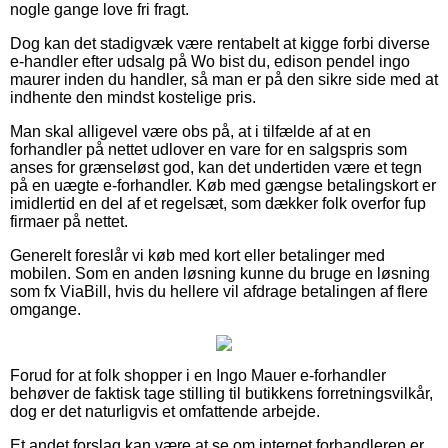
nogle gange love fri fragt.
Dog kan det stadigvæk være rentabelt at kigge forbi diverse
e-handler efter udsalg på Wo bist du, edison pendel ingo
maurer inden du handler, så man er på den sikre side med at
indhente den mindst kostelige pris.
Man skal alligevel være obs på, at i tilfælde af at en
forhandler på nettet udlover en vare for en salgspris som
anses for grænseløst god, kan det undertiden være et tegn
på en uægte e-forhandler. Køb med gængse betalingskort er
imidlertid en del af et regelsæt, som dækker folk overfor fup
firmaer på nettet.
Generelt foreslår vi køb med kort eller betalinger med
mobilen. Som en anden løsning kunne du bruge en løsning
som fx ViaBill, hvis du hellere vil afdrage betalingen af flere
omgange.
Forud for at folk shopper i en Ingo Mauer e-forhandler
behøver de faktisk tage stilling til butikkens forretningsvilkår,
dog er det naturligvis et omfattende arbejde.
Et andet forslag kan være at se om internet forhandleren er