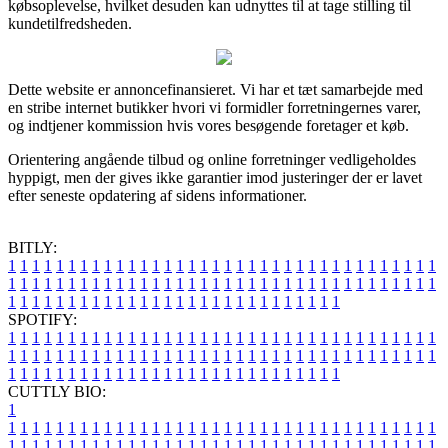
købsoplevelse, hvilket desuden kan udnyttes til at tage stilling til
kundetilfredsheden.
Dette website er annoncefinansieret. Vi har et tæt samarbejde med
en stribe internet butikker hvori vi formidler forretningernes varer,
og indtjener kommission hvis vores besøgende foretager et køb.
Orientering angående tilbud og online forretninger vedligeholdes
hyppigt, men der gives ikke garantier imod justeringer der er lavet
efter seneste opdatering af sidens informationer.
BITLY:
1
1
1
1
1
1
1
1
1
1
1
1
1
1
1
1
1
1
1
1
1
1
1
1
1
1
1
1
1
1
1
1
1
1
1
1
1
1
1
1
1
1
1
1
1
1
1
1
1
1
1
1
1
1
1
1
1
1
1
1
1
1
1
1
1
1
1
1
1
1
1
1
1
1
1
1
1
1
1
1
1
1
1
1
1
1
1
1
1
1
1
1
1
1
1
1
1
1
1
1
SPOTIFY:
1
1
1
1
1
1
1
1
1
1
1
1
1
1
1
1
1
1
1
1
1
1
1
1
1
1
1
1
1
1
1
1
1
1
1
1
1
1
1
1
1
1
1
1
1
1
1
1
1
1
1
1
1
1
1
1
1
1
1
1
1
1
1
1
1
1
1
1
1
1
1
1
1
1
1
1
1
1
1
1
1
1
1
1
1
1
1
1
1
1
1
1
1
1
1
1
1
1
1
1
CUTTLY BIO:
1
1
1
1
1
1
1
1
1
1
1
1
1
1
1
1
1
1
1
1
1
1
1
1
1
1
1
1
1
1
1
1
1
1
1
1
1
1
1
1
1
1
1
1
1
1
1
1
1
1
1
1
1
1
1
1
1
1
1
1
1
1
1
1
1
1
1
1
1
1
1
1
1