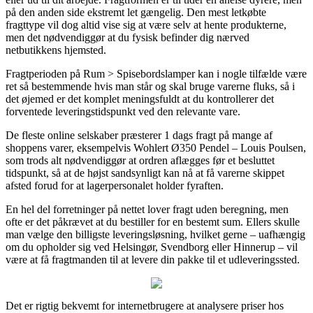
på den anden side ekstremt let gængelig. Den mest letkøbte
fragttype vil dog altid vise sig at være selv at hente produkterne,
men det nødvendiggør at du fysisk befinder dig nærved
netbutikkens hjemsted.
Fragtperioden på Rum > Spisebordslamper kan i nogle tilfælde være
ret så bestemmende hvis man står og skal bruge varerne fluks, så i
det øjemed er det komplet meningsfuldt at du kontrollerer det
forventede leveringstidspunkt ved den relevante vare.
De fleste online selskaber præsterer 1 dags fragt på mange af
shoppens varer, eksempelvis Wohlert Ø350 Pendel – Louis Poulsen,
som trods alt nødvendiggør at ordren aflægges før et besluttet
tidspunkt, så at de højst sandsynligt kan nå at få varerne skippet
afsted forud for at lagerpersonalet holder fyraften.
En hel del forretninger på nettet lover fragt uden beregning, men
ofte er det påkrævet at du bestiller for en bestemt sum. Ellers skulle
man vælge den billigste leveringsløsning, hvilket gerne – uafhængig
om du opholder sig ved Helsingør, Svendborg eller Hinnerup – vil
være at få fragtmanden til at levere din pakke til et udleveringssted.
Det er rigtig bekvemt for internetbrugere at analysere priser hos