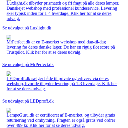
Luxlight.dk tilbyder prismatch og fri fragt på alle deres lamper.
Danskejet webshop med professionel kundeservice. Levering
sker typisk inden for 1-4 hverdage. Klik her for at se deres
udvalg.
Se udvalget på Luxlight.dk
MrPerfect.dk er en E-mærket webshop med dag-til-dag
levering fra deres danske lager. De har en rigtig flot score på
Trustpilot. Klik her for at se deres udvalg.
Se udvalget på MrPerfect.dk
LEDproff.dk sælger både til private og erhverv via deres
webshop, hvor de tilbyder levering på 1-3 hverdage. Klik her
for at se deres udvalg.
Se udvalget på LEDproff.dk
LampeGuru.dk er certificeret af E-mærket, og tilbyder gratis
returnering ved ombytning. Fragten er også gratis ved ordrer
over 499 kr. Klik her for at se deres udvalg.