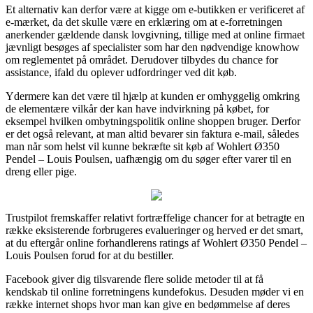
Et alternativ kan derfor være at kigge om e-butikken er verificeret af
e-mærket, da det skulle være en erklæring om at e-forretningen
anerkender gældende dansk lovgivning, tillige med at online firmaet
jævnligt besøges af specialister som har den nødvendige knowhow
om reglementet på området. Derudover tilbydes du chance for
assistance, ifald du oplever udfordringer ved dit køb.
Ydermere kan det være til hjælp at kunden er omhyggelig omkring
de elementære vilkår der kan have indvirkning på købet, for
eksempel hvilken ombytningspolitik online shoppen bruger. Derfor
er det også relevant, at man altid bevarer sin faktura e-mail, således
man når som helst vil kunne bekræfte sit køb af Wohlert Ø350
Pendel – Louis Poulsen, uafhængig om du søger efter varer til en
dreng eller pige.
Trustpilot fremskaffer relativt fortræffelige chancer for at betragte en
række eksisterende forbrugeres evalueringer og herved er det smart,
at du eftergår online forhandlerens ratings af Wohlert Ø350 Pendel –
Louis Poulsen forud for at du bestiller.
Facebook giver dig tilsvarende flere solide metoder til at få
kendskab til online forretningens kundefokus. Desuden møder vi en
række internet shops hvor man kan give en bedømmelse af deres