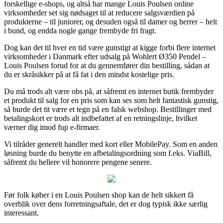
forskellige e-shops, og altså har mange Louis Poulsen online
virksomheder set sig nødsaget til at reducere salgsværdien på
produkterne – til juniorer, og desuden også til damer og herrer – helt
i bund, og endda nogle gange frembyde fri fragt.
Dog kan det til hver en tid være gunstigt at kigge forbi flere internet
virksomheder i Danmark efter udsalg på Wohlert Ø350 Pendel –
Louis Poulsen forud for at du gennemfører din bestilling, sådan at
du er skråsikker på at få fat i den mindst kostelige pris.
Du må trods alt være obs på, at såfremt en internet butik frembyder
et produkt til salg for en pris som kan ses som helt fantastisk gunstig,
så burde det tit være et tegn på en falsk webshop. Bestillinger med
betalingskort er trods alt indbefattet af en retningslinje, hvilket
værner dig imod fup e-firmaer.
Vi tilråder generelt handler med kort eller MobilePay. Som en anden
løsning burde du benytte en afbetalingsordning som f.eks. ViaBill,
såfremt du hellere vil honorere pengene senere.
Før folk køber i en Louis Poulsen shop kan de helt sikkert få
overblik over dens forretningsaftale, det er dog typisk ikke særlig
interessant.