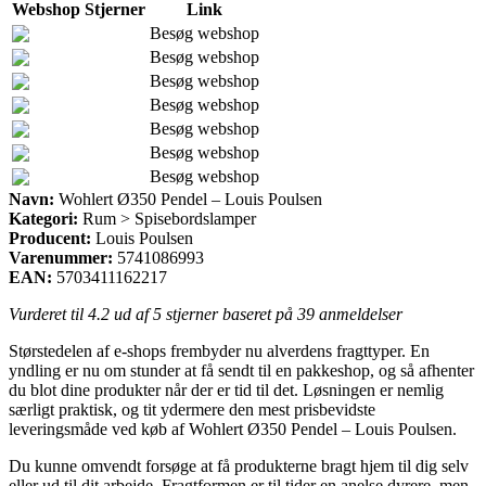
Webshop
Stjerner
Link
Besøg webshop
Besøg webshop
Besøg webshop
Besøg webshop
Besøg webshop
Besøg webshop
Besøg webshop
Navn:
Wohlert Ø350 Pendel – Louis Poulsen
Kategori:
Rum > Spisebordslamper
Producent:
Louis Poulsen
Varenummer:
5741086993
EAN:
5703411162217
Vurderet til
4.2
ud af 5 stjerner baseret på
39
anmeldelser
Størstedelen af e-shops frembyder nu alverdens fragttyper. En
yndling er nu om stunder at få sendt til en pakkeshop, og så afhenter
du blot dine produkter når der er tid til det. Løsningen er nemlig
særligt praktisk, og tit ydermere den mest prisbevidste
leveringsmåde ved køb af Wohlert Ø350 Pendel – Louis Poulsen.
Du kunne omvendt forsøge at få produkterne bragt hjem til dig selv
eller ud til dit arbejde. Fragtformen er til tider en anelse dyrere, men