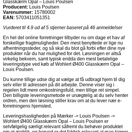
Glasskærm Opal – Louis Poulsen
Producent:
Louis Poulsen
Varenummer:
15780002
EAN:
5703411051351
Vurderet til
4.9
ud af 5 stjerner baseret på
46
anmeldelser
En hel del online forretninger tilbyder nu om dage et hav af
forskellige fragtmuligheder. Den mest benyttede er lige nu
afhentningssteder, og så skal du blot gå forbi efter dine nye
produkter når du har mulighed for det. Løsningen er altså
virkelig bekvem, samt typisk endda den mest betalelige
leveringstype ved køb af Wohlert Ø400 Glasskærm Opal –
Louis Poulsen.
Du kunne tillige udse dig at vælge at få udbragt hjem til dig
selv eller til adressen på dit arbejde. Denne viser sig i
regelen lidt mere omkostningsfuld, men tillige ret simpel.
Den billigste leveringsmetode er unægtelig at du selv henter
ordren, men den løsning stiller krav om at du lever nær e-
forretningens hjemsted.
Leveringshastigheden på Mærker -> Louis Poulsen ->
Wohlert Ø400 Glasskærm Opal – Louis Poulsen er
selvfølgelig særligt relevant såfremt du behøver produktet
om et øjeblik, og herved er det faktisk relevant at man kigger