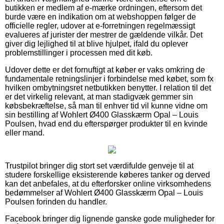
butikken er medlem af e-mærke ordningen, eftersom det
burde være en indikation om at webshoppen følger de
officielle regler, udover at e-forretningen regelmæssigt
evalueres af jurister der mestrer de gældende vilkår. Det
giver dig lejlighed til at blive hjulpet, ifald du oplever
problemstillinger i processen med dit køb.
Udover dette er det fornuftigt at køber er vaks omkring de
fundamentale retningslinjer i forbindelse med købet, som fx
hvilken ombytningsret netbutikken benytter. I relation til det
er det virkelig relevant, at man stadigvæk gemmer sin
købsbekræftelse, så man til enhver tid vil kunne vidne om
sin bestilling af Wohlert Ø400 Glasskærm Opal – Louis
Poulsen, hvad end du efterspørger produkter til en kvinde
eller mand.
Trustpilot bringer dig stort set værdifulde genveje til at
studere forskellige eksisterende køberes tanker og derved
kan det anbefales, at du efterforsker online virksomhedens
bedømmelser af Wohlert Ø400 Glasskærm Opal – Louis
Poulsen forinden du handler.
Facebook bringer dig lignende ganske gode muligheder for