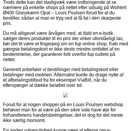
Trods dette kan det stadigvæk være indbringende at se
nærmere på enkelte shops på nettet efter udsalg på Wohlert
Ø400 Glasskærm Opal – Louis Poulsen forud for at du
bestiller, sådan at man er tryg ved at få fat i den skarpeste
pris.
Du må alligevel være årvågen med, at ifald en e-butik
sælger deres produkter til en pris der virker uforståeligt lav,
bør det tit være et fingerpeg om en fup online shop. Køb med
gængse betalingskort er ikke desto mindre omfattet af en
bestemmelse, der garanterer folk overfor fup outlets på
nettet.
Generelt anbefaler vi bestillinger med betalingskort eller
betalinger med mobilen. Alternativt burde du drage nytte af
et afbetalingstilbud fra for eksempel ViaBill, når du
efterspørger at dække beløbet over tid.
Forud for at nogen shopper på en Louis Poulsen webshop
behøver man for at være på den sikre side have øje for
forhandlerens handelsbetingelser, det er dog for det meste
ikke særlig morsomt.
En anden valgmulighed kunne være at efterse om e-