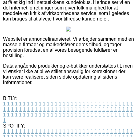
at få et kig ind i netbutikkens kundefokus. Herinde ser vi en
del internet forretninger som giver folk mulighed for at
meddele en kritik af virksomhedens service, som ligeledes
kan bruges til at afveje hvor tilfredse kunderne er.
Websitet er annoncefinansieret. Vi arbejder sammen med en
masse e-firmaer og markedsfører deres tilbud, og tager
provision forudsat en af vores besøgende fuldfører en
bestilling.
Data angående produkter og e-butikker understøttes tit, men
vi ønsker ikke at blive stillet ansvarlig for korrektioner der
kan være realiseret siden sidste opdatering af sidens
informationer.
BITLY:
1
1
1
1
1
1
1
1
1
1
1
1
1
1
1
1
1
1
1
1
1
1
1
1
1
1
1
1
1
1
1
1
1
1
1
1
1
1
1
1
1
1
1
1
1
1
1
1
1
1
1
1
1
1
1
1
1
1
1
1
1
1
1
1
1
1
1
1
1
1
1
1
1
1
1
1
1
1
1
1
1
1
1
1
1
1
1
1
1
1
1
1
1
1
1
1
1
1
1
1
SPOTIFY:
1
1
1
1
1
1
1
1
1
1
1
1
1
1
1
1
1
1
1
1
1
1
1
1
1
1
1
1
1
1
1
1
1
1
1
1
1
1
1
1
1
1
1
1
1
1
1
1
1
1
1
1
1
1
1
1
1
1
1
1
1
1
1
1
1
1