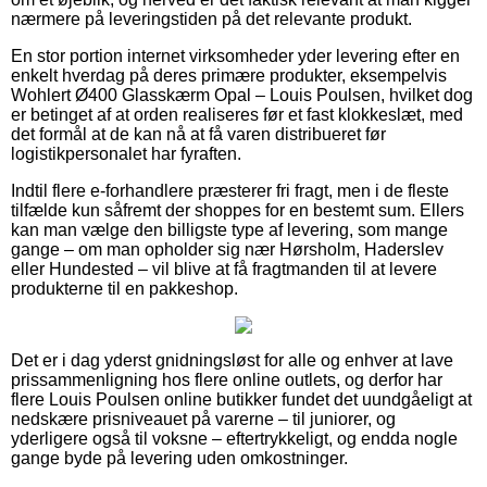
nærmere på leveringstiden på det relevante produkt.
En stor portion internet virksomheder yder levering efter en
enkelt hverdag på deres primære produkter, eksempelvis
Wohlert Ø400 Glasskærm Opal – Louis Poulsen, hvilket dog
er betinget af at orden realiseres før et fast klokkeslæt, med
det formål at de kan nå at få varen distribueret før
logistikpersonalet har fyraften.
Indtil flere e-forhandlere præsterer fri fragt, men i de fleste
tilfælde kun såfremt der shoppes for en bestemt sum. Ellers
kan man vælge den billigste type af levering, som mange
gange – om man opholder sig nær Hørsholm, Haderslev
eller Hundested – vil blive at få fragtmanden til at levere
produkterne til en pakkeshop.
Det er i dag yderst gnidningsløst for alle og enhver at lave
prissammenligning hos flere online outlets, og derfor har
flere Louis Poulsen online butikker fundet det uundgåeligt at
nedskære prisniveauet på varerne – til juniorer, og
yderligere også til voksne – eftertrykkeligt, og endda nogle
gange byde på levering uden omkostninger.