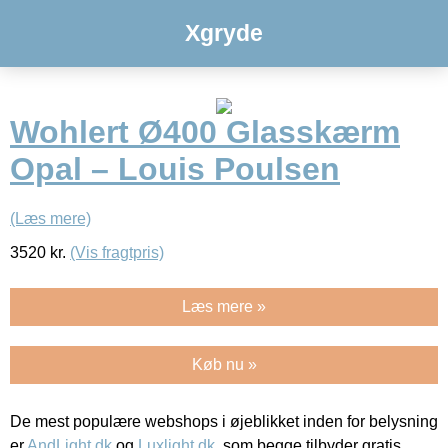
Xgryde
Wohlert Ø400 Glasskærm
Opal – Louis Poulsen
(Læs mere)
3520
kr.
(Vis fragtpris)
Læs mere »
Køb nu »
De mest populære webshops i øjeblikket inden for belysning
er
AndLight.dk
og
Luxlight.dk
, som begge tilbyder gratis