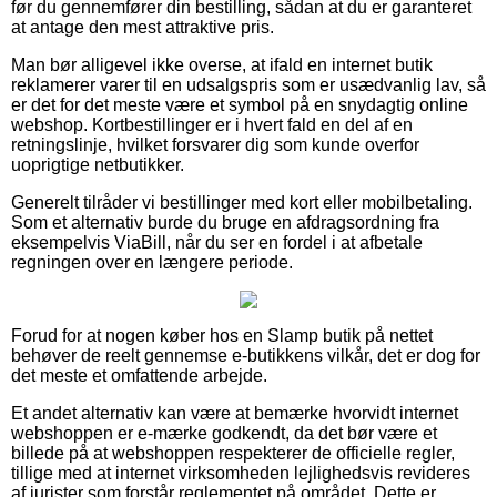
før du gennemfører din bestilling, sådan at du er garanteret
at antage den mest attraktive pris.
Man bør alligevel ikke overse, at ifald en internet butik
reklamerer varer til en udsalgspris som er usædvanlig lav, så
er det for det meste være et symbol på en snydagtig online
webshop. Kortbestillinger er i hvert fald en del af en
retningslinje, hvilket forsvarer dig som kunde overfor
uoprigtige netbutikker.
Generelt tilråder vi bestillinger med kort eller mobilbetaling.
Som et alternativ burde du bruge en afdragsordning fra
eksempelvis ViaBill, når du ser en fordel i at afbetale
regningen over en længere periode.
Forud for at nogen køber hos en Slamp butik på nettet
behøver de reelt gennemse e-butikkens vilkår, det er dog for
det meste et omfattende arbejde.
Et andet alternativ kan være at bemærke hvorvidt internet
webshoppen er e-mærke godkendt, da det bør være et
billede på at webshoppen respekterer de officielle regler,
tillige med at internet virksomheden lejlighedsvis revideres
af jurister som forstår reglementet på området. Dette er