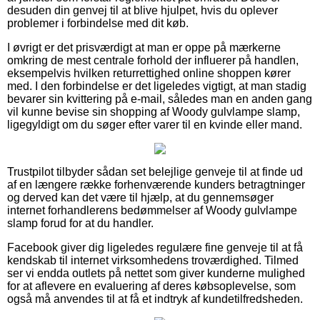
desuden din genvej til at blive hjulpet, hvis du oplever
problemer i forbindelse med dit køb.
I øvrigt er det prisværdigt at man er oppe på mærkerne
omkring de mest centrale forhold der influerer på handlen,
eksempelvis hvilken returrettighed online shoppen kører
med. I den forbindelse er det ligeledes vigtigt, at man stadig
bevarer sin kvittering på e-mail, således man en anden gang
vil kunne bevise sin shopping af Woody gulvlampe slamp,
ligegyldigt om du søger efter varer til en kvinde eller mand.
Trustpilot tilbyder sådan set belejlige genveje til at finde ud
af en længere række forhenværende kunders betragtninger
og derved kan det være til hjælp, at du gennemsøger
internet forhandlerens bedømmelser af Woody gulvlampe
slamp forud for at du handler.
Facebook giver dig ligeledes regulære fine genveje til at få
kendskab til internet virksomhedens troværdighed. Tilmed
ser vi endda outlets på nettet som giver kunderne mulighed
for at aflevere en evaluering af deres købsoplevelse, som
også må anvendes til at få et indtryk af kundetilfredsheden.