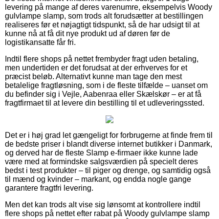
levering på mange af deres varenumre, eksempelvis Woody
gulvlampe slamp, som trods alt forudsætter at bestillingen
realiseres før et nøjagtigt tidspunkt, så de har udsigt til at
kunne nå at få dit nye produkt ud af døren før de
logistikansatte får fri.
Indtil flere shops på nettet frembyder fragt uden betaling,
men undertiden er det forudsat at der erhverves for et
præcist beløb. Alternativt kunne man tage den mest
betalelige fragtløsning, som i de fleste tilfælde – uanset om
du befinder sig i Vejle, Aabenraa eller Skælskør – er at få
fragtfirmaet til at levere din bestilling til et udleveringssted.
Det er i høj grad let gængeligt for forbrugerne at finde frem til
de bedste priser i blandt diverse internet butikker i Danmark,
og derved har de fleste Slamp e-firmaer ikke kunne lade
være med at formindske salgsværdien på specielt deres
bedst i test produkter – til piger og drenge, og samtidig også
til mænd og kvinder – markant, og endda nogle gange
garantere fragtfri levering.
Men det kan trods alt vise sig lønsomt at kontrollere indtil
flere shops på nettet efter rabat på Woody gulvlampe slamp