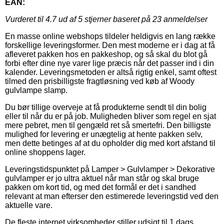
EAN:
Vurderet til
4.7
ud af 5 stjerner baseret på
23
anmeldelser
En masse online webshops tildeler heldigvis en lang række
forskellige leveringsformer. Den mest moderne er i dag at få
afleveret pakken hos en pakkeshop, og så skal du blot gå
forbi efter dine nye varer lige præcis når det passer ind i din
kalender. Leveringsmetoden er altså rigtig enkel, samt oftest
tilmed den prisbilligste fragtløsning ved køb af Woody
gulvlampe slamp.
Du bør tillige overveje at få produkterne sendt til din bolig
eller til når du er på job. Muligheden bliver som regel en sjat
mere pebret, men til gengæld ret så smertefri. Den billigste
mulighed for levering er unægtelig at hente pakken selv,
men dette betinges af at du opholder dig med kort afstand til
online shoppens lager.
Leveringstidspunktet på Lamper > Gulvlamper > Dekorative
gulvlamper er jo ultra aktuel når man står og skal bruge
pakken om kort tid, og med det formål er det i sandhed
relevant at man efterser den estimerede leveringstid ved den
aktuelle vare.
De fleste internet virksomheder stiller udsigt til 1 dags