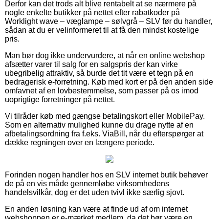
Derfor kan det trods alt blive rentabelt at se nærmere på
nogle enkelte butikker på nettet efter rabatkoder på
Worklight wave – væglampe – sølvgrå – SLV før du handler,
sådan at du er velinformeret til at få den mindst kostelige
pris.
Man bør dog ikke undervurdere, at når en online webshop
afsætter varer til salg for en salgspris der kan virke
ubegribelig attraktiv, så burde det tit være et tegn på en
bedragerisk e-forretning. Køb med kort er på den anden side
omfavnet af en lovbestemmelse, som passer på os imod
uoprigtige forretninger på nettet.
Vi tilråder køb med gængse betalingskort eller MobilePay.
Som en alternativ mulighed kunne du drage nytte af en
afbetalingsordning fra f.eks. ViaBill, når du efterspørger at
dække regningen over en længere periode.
Forinden nogen handler hos en SLV internet butik behøver
de på en vis måde gennemløbe virksomhedens
handelsvilkår, dog er det uden tvivl ikke særlig sjovt.
En anden løsning kan være at finde ud af om internet
webshoppen er e-mærket medlem, da det bør være en