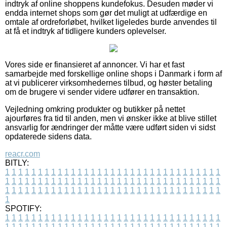
indtryk af online shoppens kundefokus. Desuden møder vi
endda internet shops som gør det muligt at udfærdige en
omtale af ordreforløbet, hvilket ligeledes burde anvendes til
at få et indtryk af tidligere kunders oplevelser.
Vores side er finansieret af annoncer. Vi har et fast
samarbejde med forskellige online shops i Danmark i form af
at vi publicerer virksomhedernes tilbud, og høster betaling
om de brugere vi sender videre udfører en transaktion.
Vejledning omkring produkter og butikker på nettet
ajourføres fra tid til anden, men vi ønsker ikke at blive stillet
ansvarlig for ændringer der måtte være udført siden vi sidst
opdaterede sidens data.
reacr.com
BITLY:
1
1
1
1
1
1
1
1
1
1
1
1
1
1
1
1
1
1
1
1
1
1
1
1
1
1
1
1
1
1
1
1
1
1
1
1
1
1
1
1
1
1
1
1
1
1
1
1
1
1
1
1
1
1
1
1
1
1
1
1
1
1
1
1
1
1
1
1
1
1
1
1
1
1
1
1
1
1
1
1
1
1
1
1
1
1
1
1
1
1
1
1
1
1
1
1
1
1
1
1
SPOTIFY:
1
1
1
1
1
1
1
1
1
1
1
1
1
1
1
1
1
1
1
1
1
1
1
1
1
1
1
1
1
1
1
1
1
1
1
1
1
1
1
1
1
1
1
1
1
1
1
1
1
1
1
1
1
1
1
1
1
1
1
1
1
1
1
1
1
1