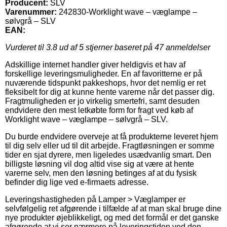
Producent:
SLV
Varenummer:
242830-Worklight wave – væglampe –
sølvgrå – SLV
EAN:
Vurderet til
3.8
ud af 5 stjerner baseret på
47
anmeldelser
Adskillige internet handler giver heldigvis et hav af
forskellige leveringsmuligheder. En af favoritterne er på
nuværende tidspunkt pakkeshops, hvor det nemlig er ret
fleksibelt for dig at kunne hente varerne når det passer dig.
Fragtmuligheden er jo virkelig smertefri, samt desuden
endvidere den mest letkøbte form for fragt ved køb af
Worklight wave – væglampe – sølvgrå – SLV.
Du burde endvidere overveje at få produkterne leveret hjem
til dig selv eller ud til dit arbejde. Fragtløsningen er somme
tider en sjat dyrere, men ligeledes usædvanlig smart. Den
billigste løsning vil dog altid vise sig at være at hente
varerne selv, men den løsning betinges af at du fysisk
befinder dig lige ved e-firmaets adresse.
Leveringshastigheden på Lamper > Væglamper er
selvfølgelig ret afgørende i tilfælde af at man skal bruge dine
nye produkter øjeblikkeligt, og med det formål er det ganske
afgørende at vi ser nærmere på leveringstiden ved den