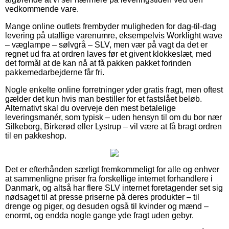
vedkommende vare.
Mange online outlets frembyder muligheden for dag-til-dag
levering på utallige varenumre, eksempelvis Worklight wave
– væglampe – sølvgrå – SLV, men vær på vagt da det er
regnet ud fra at ordren laves før et givent klokkeslæt, med
det formål at de kan nå at få pakken pakket forinden
pakkemedarbejderne får fri.
Nogle enkelte online forretninger yder gratis fragt, men oftest
gælder det kun hvis man bestiller for et fastslået beløb.
Alternativt skal du overveje den mest betalelige
leveringsmanér, som typisk – uden hensyn til om du bor nær
Silkeborg, Birkerød eller Lystrup – vil være at få bragt ordren
til en pakkeshop.
Det er efterhånden særligt fremkommeligt for alle og enhver
at sammenligne priser fra forskellige internet forhandlere i
Danmark, og altså har flere SLV internet foretagender set sig
nødsaget til at presse priserne på deres produkter – til
drenge og piger, og desuden også til kvinder og mænd –
enormt, og endda nogle gange yde fragt uden gebyr.