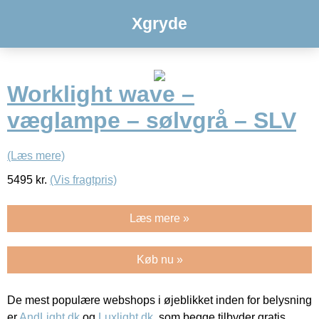
Xgryde
Worklight wave –
væglampe – sølvgrå – SLV
(Læs mere)
5495
kr.
(Vis fragtpris)
Læs mere »
Køb nu »
De mest populære webshops i øjeblikket inden for belysning
er
AndLight.dk
og
Luxlight.dk
, som begge tilbyder gratis