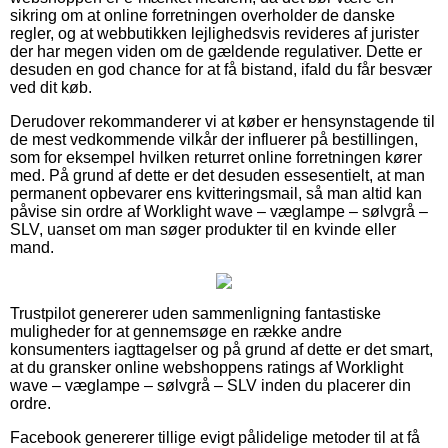
sikring om at online forretningen overholder de danske
regler, og at webbutikken lejlighedsvis revideres af jurister
der har megen viden om de gældende regulativer. Dette er
desuden en god chance for at få bistand, ifald du får besvær
ved dit køb.
Derudover rekommanderer vi at køber er hensynstagende til
de mest vedkommende vilkår der influerer på bestillingen,
som for eksempel hvilken returret online forretningen kører
med. På grund af dette er det desuden essesentielt, at man
permanent opbevarer ens kvitteringsmail, så man altid kan
påvise sin ordre af Worklight wave – væglampe – sølvgrå –
SLV, uanset om man søger produkter til en kvinde eller
mand.
Trustpilot genererer uden sammenligning fantastiske
muligheder for at gennemsøge en række andre
konsumenters iagttagelser og på grund af dette er det smart,
at du gransker online webshoppens ratings af Worklight
wave – væglampe – sølvgrå – SLV inden du placerer din
ordre.
Facebook genererer tillige evigt pålidelige metoder til at få