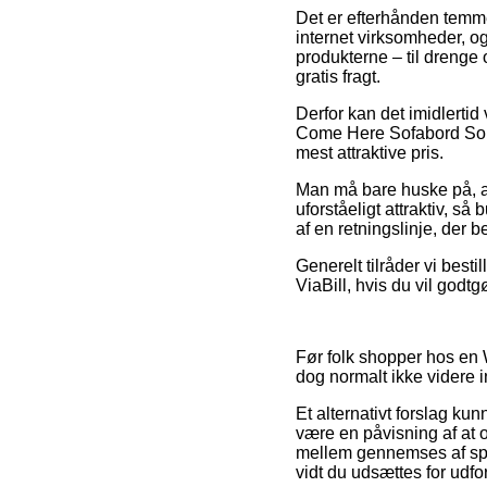
Det er efterhånden temme
internet virksomheder, o
produkterne – til drenge 
gratis fragt.
Derfor kan det imidlertid
Come Here Sofabord Sort 
mest attraktive pris.
Man må bare huske på, at 
uforståeligt attraktiv, så
af en retningslinje, der 
Generelt tilråder vi best
ViaBill, hvis du vil godt
Før folk shopper hos en 
dog normalt ikke videre i
Et alternativt forslag ku
være en påvisning af at 
mellem gennemses af speci
vidt du udsættes for udfo