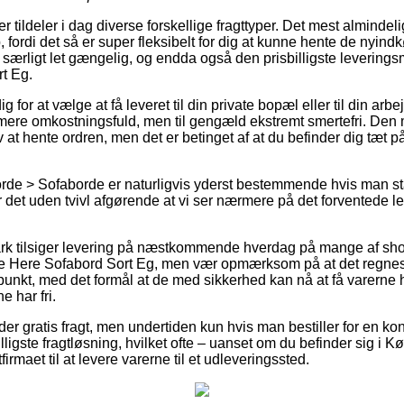
er tildeler i dag diverse forskellige fragttyper. Det mest alminde
 fordi det så er super fleksibelt for dig at kunne hente de nyind
jo særligt let gængelig, og endda også den prisbilligste leveri
t Eg.
 for at vælge at få leveret til din private bopæl eller til din arb
e mere omkostningsfuld, men til gengæld ekstremt smertefri. Den 
lv at hente ordren, men det er betinget af at du befinder dig tæt p
rde > Sofaborde er naturligvis yderst bestemmende hvis man st
r det uden tvivl afgørende at vi ser nærmere på det forventede 
ark tilsiger levering på næstkommende hverdag på mange af sh
Here Sofabord Sort Eg, men vær opmærksom på at det regnes u
dspunkt, med det formål at de med sikkerhed kan nå at få varerne he
 har fri.
yder gratis fragt, men undertiden kun hvis man bestiller for en k
lligste fragtløsning, hvilket ofte – uanset om du befinder sig i K
firmaet til at levere varerne til et udleveringssted.