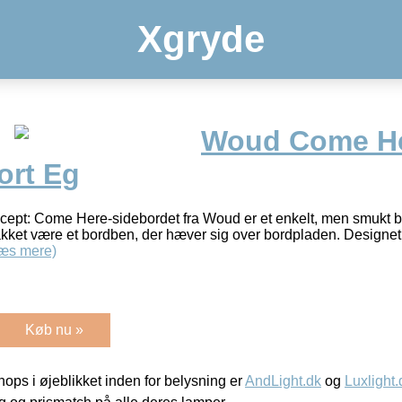
Xgryde
Woud Come H
ort Eg
cept: Come Here-sidebordet fra Woud er et enkelt, men smukt bo
 takket være et bordben, der hæver sig over bordpladen. Design
æs mere)
Køb nu »
ps i øjeblikket inden for belysning er
AndLight.dk
og
Luxlight.