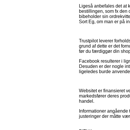
Ligeså anbefales det at 
bestillingen, som fx den 
bibeholder sin ordrekvit
Sort Eg, om man er på ind
Trustpilot leverer forhol
grund af dette er det fo
før du færdiggør din sho
Facebook resulterer i lign
Desuden er der nogle int
ligeledes burde anvendes
Websitet er finansieret 
markedsfører deres produ
handel.
Informationer angående t
justeringer der måtte vær