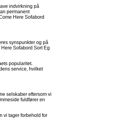
ave indvirkning på
 man permanent
ud Come Here Sofabord
ugeres synspunkter og på
me Here Sofabord Sort Eg
aets popularitet.
ens service, hvilket
ne selskaber eftersom vi
emmeside fuldfører en
vi tager forbehold for