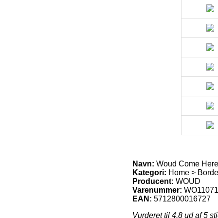
Navn:
Woud Come Here 
Kategori:
Home > Borde
Producent:
WOUD
Varenummer:
WO11071
EAN:
5712800016727
Vurderet til
4.8
ud af 5 st