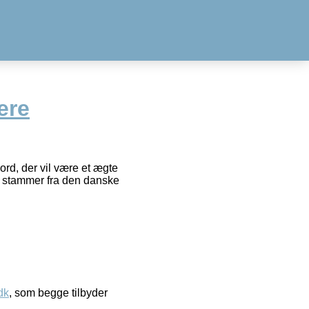
ere
rd, der vil være et ægte
et stammer fra den danske
dk
, som begge tilbyder