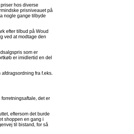
 priser hos diverse
ormindske prisniveauet på
da nogle gange tilbyde
ark efter tilbud på Woud
ryg ved at modtage den
udsalgspris som er
rtkøb er imidlertid en del
 afdragsordning fra f.eks.
orretningsaftale, det er
uttet, eftersom det burde
net shoppen en gang i
nvej til bistand, for så