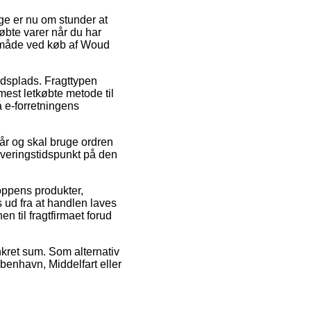
lige er nu om stunder at
købte varer når du har
ngsmåde ved køb af Woud
ejdsplads. Fragttypen
mest letkøbte metode til
å e-forretningens
år og skal bruge ordren
leveringstidspunkt på den
oppens produkter,
d fra at handlen laves
n til fragtfirmaet forud
onkret sum. Som alternativ
øbenhavn, Middelfart eller