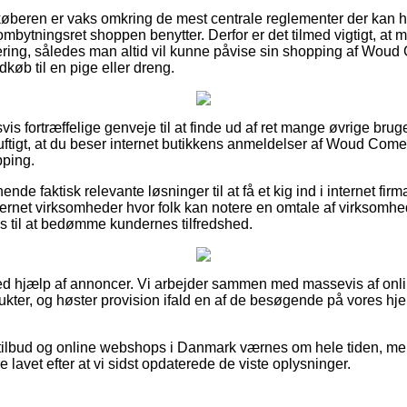
køberen er vaks omkring de mest centrale reglementer der kan h
ombytningsret shoppen benytter. Derfor er det tilmed vigtigt, at
tering, således man altid vil kunne påvise sin shopping af Wo
køb til en pige eller dreng.
dsvis fortræffelige genveje til at finde ud af ret mange øvrige br
rnuftigt, at du beser internet butikkens anmeldelser af Woud Co
pping.
ende faktisk relevante løsninger til at få et kig ind i internet firm
ernet virksomheder hvor folk kan notere en omtale af virksomhed
 til at bedømme kundernes tilfredshed.
ved hjælp af annoncer. Vi arbejder sammen med massevis af onli
kter, og høster provision ifald en af de besøgende på vores hj
ilbud og online webshops i Danmark værnes om hele tiden, men 
e lavet efter at vi sidst opdaterede de viste oplysninger.