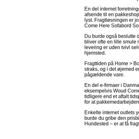
En del internet forretning
afsende til en pakkeshop,
lyst. Fragtløsningen er 
Come Here Sofabord Sor
Du burde også beslutte dig
bliver ofte en lille smul
levering er uden tvivl se
hjemsted.
Fragttiden på Home > Bo
straks, og i det øjemed e
pågældende vare.
En del e-firmaer i Danm
eksempelvis Woud Come 
tidligere end et aftalt ti
for at pakkemedarbejderne
Enkelte internet outlets 
burde du gribe den prisbi
Hundested – er at få fragt