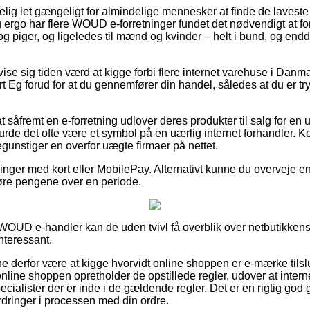
lig let gængeligt for almindelige mennesker at finde de laveste
g ergo har flere WOUD e-forretninger fundet det nødvendigt at f
og piger, og ligeledes til mænd og kvinder – helt i bund, og end
 vise sig tiden værd at kigge forbi flere internet varehuse i Danm
Eg forud for at du gennemfører din handel, således at du er t
såfremt en e-forretning udlover deres produkter til salg for en 
 burde det ofte være et symbol på en uærlig internet forhandler. Ko
begunstiger en overfor uægte firmaer på nettet.
illinger med kort eller MobilePay. Alternativt kunne du overveje en
gøre pengene over en periode.
WOUD e-handler kan de uden tvivl få overblik over netbutikkens f
nteressant.
nne derfor være at kigge hvorvidt online shoppen er e-mærke tilsl
online shoppen opretholder de opstillede regler, udover at inter
alister der er inde i de gældende regler. Det er en rigtig god ge
rdringer i processen med din ordre.