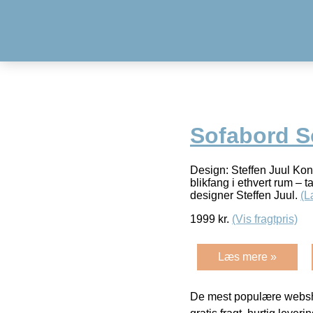
Sofabord S
Design: Steffen Juul Kon
blikfang i ethvert rum –
designer Steffen Juul.
(L
1999
kr.
(Vis fragtpris)
Læs mere »
De mest populære websho