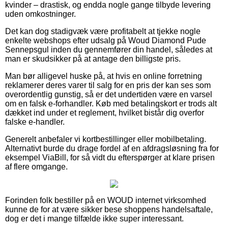
kvinder – drastisk, og endda nogle gange tilbyde levering
uden omkostninger.
Det kan dog stadigvæk være profitabelt at tjekke nogle
enkelte webshops efter udsalg på Woud Diamond Pude
Sennepsgul inden du gennemfører din handel, således at
man er skudsikker på at antage den billigste pris.
Man bør alligevel huske på, at hvis en online forretning
reklamerer deres varer til salg for en pris der kan ses som
overordentlig gunstig, så er det undertiden være en varsel
om en falsk e-forhandler. Køb med betalingskort er trods alt
dækket ind under et reglement, hvilket bistår dig overfor
falske e-handler.
Generelt anbefaler vi kortbestillinger eller mobilbetaling.
Alternativt burde du drage fordel af en afdragsløsning fra for
eksempel ViaBill, for så vidt du efterspørger at klare prisen
af flere omgange.
Forinden folk bestiller på en WOUD internet virksomhed
kunne de for at være sikker bese shoppens handelsaftale,
dog er det i mange tilfælde ikke super interessant.