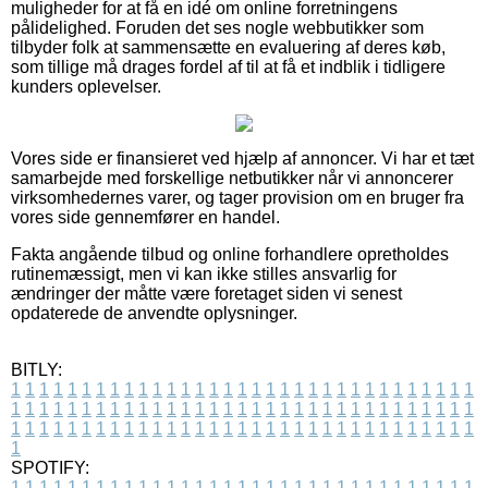
muligheder for at få en idé om online forretningens
pålidelighed. Foruden det ses nogle webbutikker som
tilbyder folk at sammensætte en evaluering af deres køb,
som tillige må drages fordel af til at få et indblik i tidligere
kunders oplevelser.
Vores side er finansieret ved hjælp af annoncer. Vi har et tæt
samarbejde med forskellige netbutikker når vi annoncerer
virksomhedernes varer, og tager provision om en bruger fra
vores side gennemfører en handel.
Fakta angående tilbud og online forhandlere opretholdes
rutinemæssigt, men vi kan ikke stilles ansvarlig for
ændringer der måtte være foretaget siden vi senest
opdaterede de anvendte oplysninger.
BITLY:
1
1
1
1
1
1
1
1
1
1
1
1
1
1
1
1
1
1
1
1
1
1
1
1
1
1
1
1
1
1
1
1
1
1
1
1
1
1
1
1
1
1
1
1
1
1
1
1
1
1
1
1
1
1
1
1
1
1
1
1
1
1
1
1
1
1
1
1
1
1
1
1
1
1
1
1
1
1
1
1
1
1
1
1
1
1
1
1
1
1
1
1
1
1
1
1
1
1
1
1
SPOTIFY:
1
1
1
1
1
1
1
1
1
1
1
1
1
1
1
1
1
1
1
1
1
1
1
1
1
1
1
1
1
1
1
1
1