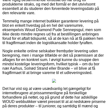
produkterne straks, og med det formål er det utvivlsomt
essentielt at du studerer den forventede leveringsdato på
den relevante vare.
Temmelig mange internet butikker garanterer levering på
blot en enkelt hverdag på en hel del varenumre,
eksempelvis Woud Diamond Pude Sennepsgul, men som
ikke desto mindre regnes ud fra at bestillingen anbringes
forud for et aftalt tidspunkt, så at de kan nå at få pakken hen
til fragtfirmaet inden de logistikansatte holder fyraften.
Nogle enkelte online selskaber frembyder levering uden
beregning, men i mange tilfælde er det så præmissen at der
aftages for en konkret sum. I øvrigt kunne du snuppe den
mindst kostelige leveringsform, hvilket typisk – om du bor
nær Aarhus, Solrød Strand eller Brande – vil blive at få
fragtfirmaet til at bringe varerne til et udleveringssted.
Det har vist sig at være usædvanlig let gængeligt for
internetbrugere at prissammenligne på forskellige
forhandlere på nettet, og på grund af dette har adskillige
WOUD webbutikker været presset til at at nedskære priserne
på deres produkter – til juniorer, og samtidig til mænd og