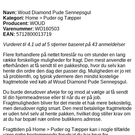
Navn:
Woud Diamond Pude Sennepsgul
Kategori:
Home > Puder og Tæpper
Producent:
WOUD
Varenummer:
WO160503
EAN:
5712800013719
Vurderet til
4.1
ud af 5 stjerner baseret på
43
anmeldelser
Flere forhandlere på nettet foreslår nu om stunder en lang
række forskellige muligheder for fragt. Den mest anvendte er
efterhånden at få sendt til en pakkeshop, hvor du selv kan
hente din ordre den dag der passer dig. Muligheden er jo ret
så problemfri, og typisk ydermere den mindst kostelige
fragtmetode ved køb af Woud Diamond Pude Sennepsgul.
Du burde derudover afveje for og imod at vælge at få sendt
til din hjemmeadresse eller til når du er på job.
Fragtmuligheden bliver for det meste et hak mere bekostelig,
men derudover rigtig smart. Den mest betalelige fragtmetode
er uden tvivl selv at hente pakken, hvilket dog stiller krav om
at du har bopæl nær online butikkens adresse.
Fragttiden på Home > Puder og Tæpper kan i nogle tilfælde
være rigtig bestemmende forudsat du har brug for