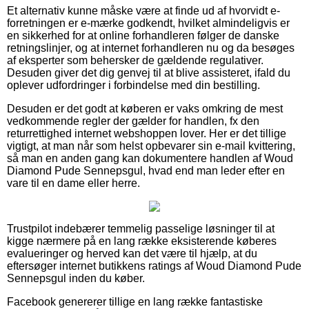
Et alternativ kunne måske være at finde ud af hvorvidt e-
forretningen er e-mærke godkendt, hvilket almindeligvis er
en sikkerhed for at online forhandleren følger de danske
retningslinjer, og at internet forhandleren nu og da besøges
af eksperter som behersker de gældende regulativer.
Desuden giver det dig genvej til at blive assisteret, ifald du
oplever udfordringer i forbindelse med din bestilling.
Desuden er det godt at køberen er vaks omkring de mest
vedkommende regler der gælder for handlen, fx den
returrettighed internet webshoppen lover. Her er det tillige
vigtigt, at man når som helst opbevarer sin e-mail kvittering,
så man en anden gang kan dokumentere handlen af Woud
Diamond Pude Sennepsgul, hvad end man leder efter en
vare til en dame eller herre.
Trustpilot indebærer temmelig passelige løsninger til at
kigge nærmere på en lang række eksisterende køberes
evalueringer og herved kan det være til hjælp, at du
eftersøger internet butikkens ratings af Woud Diamond Pude
Sennepsgul inden du køber.
Facebook genererer tillige en lang række fantastiske