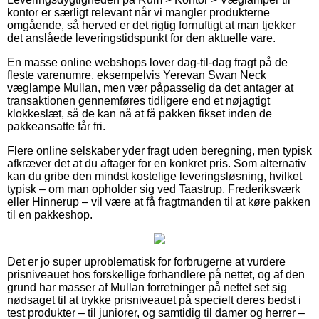
kontor er særligt relevant når vi mangler produkterne
omgående, så herved er det rigtig fornuftigt at man tjekker
det anslåede leveringstidspunkt for den aktuelle vare.
En masse online webshops lover dag-til-dag fragt på de
fleste varenumre, eksempelvis Yerevan Swan Neck
væglampe Mullan, men vær påpasselig da det antager at
transaktionen gennemføres tidligere end et nøjagtigt
klokkeslæt, så de kan nå at få pakken fikset inden de
pakkeansatte får fri.
Flere online selskaber yder fragt uden beregning, men typisk
afkræver det at du aftager for en konkret pris. Som alternativ
kan du gribe den mindst kostelige leveringsløsning, hvilket
typisk – om man opholder sig ved Taastrup, Frederiksværk
eller Hinnerup – vil være at få fragtmanden til at køre pakken
til en pakkeshop.
Det er jo super uproblematisk for forbrugerne at vurdere
prisniveauet hos forskellige forhandlere på nettet, og af den
grund har masser af Mullan forretninger på nettet set sig
nødsaget til at trykke prisniveauet på specielt deres bedst i
test produkter – til juniorer, og samtidig til damer og herrer –