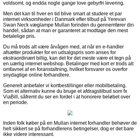
voldsomt, og endda nogle gange love gebyrfri levering.
Men det kan til hver en tid blive smart at studere et par
internet virksomheder i Danmark efter tilbud på Yerevan
Swan Neck væglampe Mullan forinden du gennemfører din
handel, sådan at man er garanteret at modtage den mest
betalelige pris.
Du må trods alt være årvågen med, at når en e-handler
afsætter produkter for en udsalgspris som anses for
ekstraordinært billig, kan det for det meste være et tegn på
en uærlig internet webshop. Betalinger med kort er trods alt
omfavnet af en foranstaltning, hvilket forsvarer os overfor
snydagtige online forhandlere.
Generelt anbefaler vi kortbestillinger eller mobilbetaling.
Som et alternativ kunne du bruge et afdragstilbud som fx
ViaBill, såfremt du ser en fordel i at honorere beløbet over
en periode.
Inden folk køber på en Mullan internet forhandler behøver de
helt sikkert se på forhandlerens betingelser, dog er det bare
ikke videre interessant.