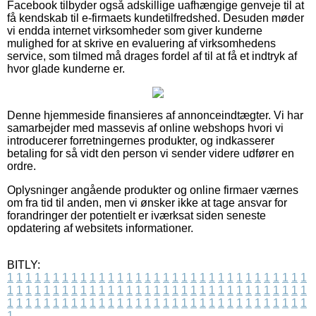
Facebook tilbyder også adskillige uafhængige genveje til at
få kendskab til e-firmaets kundetilfredshed. Desuden møder
vi endda internet virksomheder som giver kunderne
mulighed for at skrive en evaluering af virksomhedens
service, som tilmed må drages fordel af til at få et indtryk af
hvor glade kunderne er.
Denne hjemmeside finansieres af annonceindtægter. Vi har
samarbejder med massevis af online webshops hvori vi
introducerer forretningernes produkter, og indkasserer
betaling for så vidt den person vi sender videre udfører en
ordre.
Oplysninger angående produkter og online firmaer værnes
om fra tid til anden, men vi ønsker ikke at tage ansvar for
forandringer der potentielt er iværksat siden seneste
opdatering af websitets informationer.
BITLY:
1
1
1
1
1
1
1
1
1
1
1
1
1
1
1
1
1
1
1
1
1
1
1
1
1
1
1
1
1
1
1
1
1
1
1
1
1
1
1
1
1
1
1
1
1
1
1
1
1
1
1
1
1
1
1
1
1
1
1
1
1
1
1
1
1
1
1
1
1
1
1
1
1
1
1
1
1
1
1
1
1
1
1
1
1
1
1
1
1
1
1
1
1
1
1
1
1
1
1
1