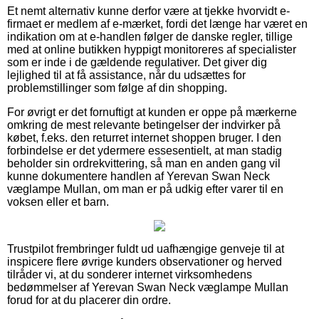
Et nemt alternativ kunne derfor være at tjekke hvorvidt e-
firmaet er medlem af e-mærket, fordi det længe har været en
indikation om at e-handlen følger de danske regler, tillige
med at online butikken hyppigt monitoreres af specialister
som er inde i de gældende regulativer. Det giver dig
lejlighed til at få assistance, når du udsættes for
problemstillinger som følge af din shopping.
For øvrigt er det fornuftigt at kunden er oppe på mærkerne
omkring de mest relevante betingelser der indvirker på
købet, f.eks. den returret internet shoppen bruger. I den
forbindelse er det ydermere essesentielt, at man stadig
beholder sin ordrekvittering, så man en anden gang vil
kunne dokumentere handlen af Yerevan Swan Neck
væglampe Mullan, om man er på udkig efter varer til en
voksen eller et barn.
Trustpilot frembringer fuldt ud uafhængige genveje til at
inspicere flere øvrige kunders observationer og herved
tilråder vi, at du sonderer internet virksomhedens
bedømmelser af Yerevan Swan Neck væglampe Mullan
forud for at du placerer din ordre.