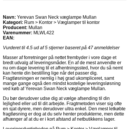
Navn:
Yerevan Swan Neck væglampe Mullan
Kategori:
Rum > Kontor > Væglamper til kontor
Producent:
Mullan
Varenummer:
MLWL422
EAN:
Vurderet til
4.5
ud af 5 stjerner baseret på
47
anmeldelser
Masser af forretninger på nettet frembyder i vore dage et
bredt udvalg af leveringsmåder. En af de mest anvendte er
nu om dage levering til et afhentningssted, hvor du så nemt
kan hente din bestilling lige når det passer dig.
Fragtløsningen er nemlig i høj grad ukompliceret, samt
mange gange også den mindst kostelige leveringsløsning
ved køb af Yerevan Swan Neck væglampe Mullan.
Du bør derudover udse dig at vælge afsending til din
lejlighed eller ud til dit arbejde. Fragtmetoden viser sig ofte
en sjat dyrere, men derudover ultra enkel. Den mest letkøbte
fragtløsning er dog at du selv henter produkterne, men dette
afhænger af at du er i kort afstand af netbutikkens lager.
Leveringsdygtigheden på Rum > Kontor > Væglamper til