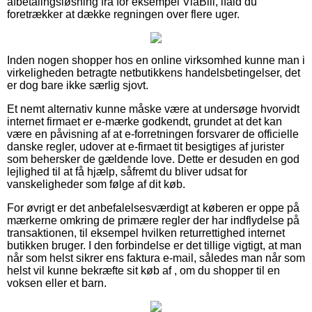
afbetalingsløsning fra for eksempel ViaBill, ifald du
foretrækker at dække regningen over flere uger.
Inden nogen shopper hos en online virksomhed kunne man i
virkeligheden betragte netbutikkens handelsbetingelser, det
er dog bare ikke særlig sjovt.
Et nemt alternativ kunne måske være at undersøge hvorvidt
internet firmaet er e-mærke godkendt, grundet at det kan
være en påvisning af at e-forretningen forsvarer de officielle
danske regler, udover at e-firmaet tit besigtiges af jurister
som behersker de gældende love. Dette er desuden en god
lejlighed til at få hjælp, såfremt du bliver udsat for
vanskeligheder som følge af dit køb.
For øvrigt er det anbefalelsesværdigt at køberen er oppe på
mærkerne omkring de primære regler der har indflydelse på
transaktionen, til eksempel hvilken returrettighed internet
butikken bruger. I den forbindelse er det tillige vigtigt, at man
når som helst sikrer ens faktura e-mail, således man når som
helst vil kunne bekræfte sit køb af , om du shopper til en
voksen eller et barn.