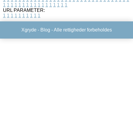
1
1
1
1
1
1
1
1
1
1
1
1
1
1
1
1
1
URL PARAMETER:
1
1
1
1
1
1
1
1
1
1
Xgryde -
Blog
- Alle rettigheder forbeholdes