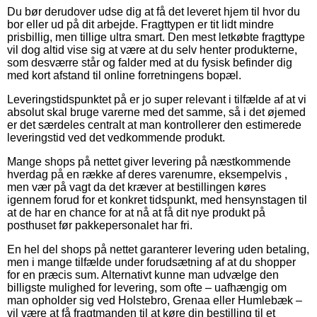
Du bør derudover udse dig at få det leveret hjem til hvor du
bor eller ud på dit arbejde. Fragttypen er tit lidt mindre
prisbillig, men tillige ultra smart. Den mest letkøbte fragttype
vil dog altid vise sig at være at du selv henter produkterne,
som desværre står og falder med at du fysisk befinder dig
med kort afstand til online forretningens bopæl.
Leveringstidspunktet på er jo super relevant i tilfælde af at vi
absolut skal bruge varerne med det samme, så i det øjemed
er det særdeles centralt at man kontrollerer den estimerede
leveringstid ved det vedkommende produkt.
Mange shops på nettet giver levering på næstkommende
hverdag på en række af deres varenumre, eksempelvis ,
men vær på vagt da det kræver at bestillingen køres
igennem forud for et konkret tidspunkt, med hensynstagen til
at de har en chance for at nå at få dit nye produkt på
posthuset før pakkepersonalet har fri.
En hel del shops på nettet garanterer levering uden betaling,
men i mange tilfælde under forudsætning af at du shopper
for en præcis sum. Alternativt kunne man udvælge den
billigste mulighed for levering, som ofte – uafhængig om
man opholder sig ved Holstebro, Grenaa eller Humlebæk –
vil være at få fragtmanden til at køre din bestilling til et