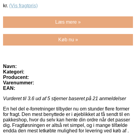
kr.
(Vis fragtpris)
Læs mere »
Køb nu »
Navn:
Kategori:
Producent:
Varenummer:
EAN:
Vurderet til
3.6
ud af 5 stjerner baseret på
21
anmeldelser
En hel del e-forretninger tilbyder nu om stunder flere former
for fragt. Den mest benyttede er i øjeblikket at få sendt til en
pakkeshop, hvor du selv kan hente din ordre når det passer
dig. Fragtløsningen er altså ret simpel, og i mange tilfælde
endda den mest letkøbte mulighed for levering ved køb af .