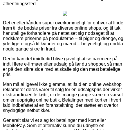
afhentningssted.
Det er efterhånden super overkommeligt for enhver at finde
frem til de bedste priser fra diverse online shops, og til tak
har utallige forhandlere på nettet set sig nødsaget til at
nedskære priserne på produkterne – til piger og drenge, og
yderligere også til kvinder og mænd – betydeligt, og endda
nogle gange sikre fri fragt.
Derfor kan det imidlertid blive gavnligt at se nærmere på
indtil flere e-firmaer efter udsalg på før du shopper, så man
er på den sikre side med at skaffe sig den mest betalelige
pris.
Man må alligevel ikke glemme, at ifald en online webshop
reklamerer deres varer til salg for en udsalgspris der virker
ekstraordinært letkøbt, er det mange gange være en varsel
om en uoprigtig online butik. Betalinger med kort er i hvert
fald indbefattet af en foranstaltning, der støtter en overfor
snydagtige netbutikker.
Generelt slår vi et slag for betalinger med kort eller
MobilePay. Som et alternativ kunne du udnytte en