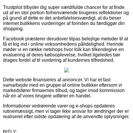
Trustpilot tilbyder dig super værdifulde chancer for at finde
ud af en stor portion forhenværende brugeres reflektioner og
på grund af dette er det anbefalelsesværdigt, at du beser
internet butikkens vurderinger af forinden du færdiggør din
shopping.
Facebook præsterer derudover tilpas belejlige metoder til at
få et kig ind i online virksomhedens pålidelighed. Herinde
møder vi en række netshops hvor folk kan tilkendegive en
evaluering af deres købsoplevelse, hvilket ligeledes bør
drages fordel af til vurdering af kundernes tilfredshed.
Dette website finansieres af annoncer. Vi har et fast
samarbejde med en gruppe af online butikker eftersom vi
markedsfører firmaernes tilbud, og tager imod kommission
når en af vores brugere udfører en handel.
Informationer vedrørende varer og e-shops opdateres
rutinemæssigt, men vi tager ikke ansvar for ændringer der er
realiseret efter sidste opdatering af de anvendte oplysninger.
BITLY: