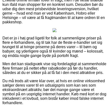
Enkelte online firmaer lover fri fragt, men i de fleste tilfælde
kun ifald man shopper for en konkret sum. Desuden bør du
udse dig den mest prisbevidste leveringsversion, hvilket
gerne – hvad end man er ved København, Hobro eller
Helsinge – vil være at få fragtmanden til at køre ordren til en
pakkeshop.
Det er jo i høj grad ligetil for folk at sammenligne priser på
flere e-forhandlere, og til tak har de fleste e-handler set sig
tvunget til at tvinge priserne på deres varer – til børn og
babyer, og yderligere også til kvinder og mænd – kolossalt,
og endda nogle gange byde på portofri fragt.
Men det kan stadigvæk vise sig fordelagtigt at sammenholde
flere firmaer på nettet efter rabatkoder på før du handler,
således at du er sikker på at få fat i den mest attraktive pris.
Du må trods alt være klar over, at hvis en online virksomhed
sælger deres varer til en udsalgspris som kan ses som
ekstraordinært attraktiv, bør det mange gange være et
symbol på en uoprigtig internet handler. Køb med kort er dog
inkluderet i et lovbud, som bistår køber imod falske internet
forhandlere.