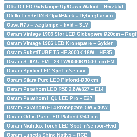
Otto O LED Gulvlampe Up/Down Walnut – Herzblut
Otello Pendel Ø16 Opal/Black – DybergLarsen
Ossa R7s – væglampe – hvid – SLV
Osram Vintage 1906 Stor LED Globepære Ø20cm – Røgf
Osram Vintage 1906 LED Kronepære – Gylden
Osram SubstiTUBE T5 HF 3000K 18W – HE35
Osram ST8AU-EM – 23.1W/6500K/1500 mm EM
Osram Spylux LED Spot m/sensor
Osram Silara Pure LED Plafond-Ø30 cm
Osram Parathom LED R50 2,6W/827 – E14
Osram Parathom HQL LED Pro – E27
Osram Parathom E14 kronepære, 5W = 40W
Osram Orbis Pure LED Plafond-Ø40 cm
Osram Nightlux Torch LED Spot m/sensor-Hvid
Osram Lunetta Shine Natlys – RGB