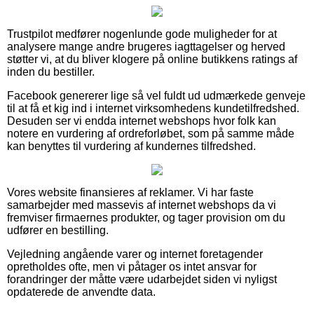
Trustpilot medfører nogenlunde gode muligheder for at
analysere mange andre brugeres iagttagelser og herved
støtter vi, at du bliver klogere på online butikkens ratings af
inden du bestiller.
Facebook genererer lige så vel fuldt ud udmærkede genveje
til at få et kig ind i internet virksomhedens kundetilfredshed.
Desuden ser vi endda internet webshops hvor folk kan
notere en vurdering af ordreforløbet, som på samme måde
kan benyttes til vurdering af kundernes tilfredshed.
Vores website finansieres af reklamer. Vi har faste
samarbejder med massevis af internet webshops da vi
fremviser firmaernes produkter, og tager provision om du
udfører en bestilling.
Vejledning angående varer og internet foretagender
opretholdes ofte, men vi påtager os intet ansvar for
forandringer der måtte være udarbejdet siden vi nyligst
opdaterede de anvendte data.