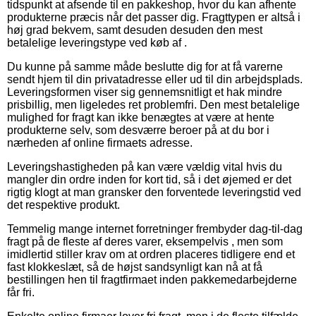
tidspunkt at afsende til en pakkeshop, hvor du kan afhente
produkterne præcis når det passer dig. Fragttypen er altså i
høj grad bekvem, samt desuden desuden den mest
betalelige leveringstype ved køb af .
Du kunne på samme måde beslutte dig for at få varerne
sendt hjem til din privatadresse eller ud til din arbejdsplads.
Leveringsformen viser sig gennemsnitligt et hak mindre
prisbillig, men ligeledes ret problemfri. Den mest betalelige
mulighed for fragt kan ikke benægtes at være at hente
produkterne selv, som desværre beroer på at du bor i
nærheden af online firmaets adresse.
Leveringshastigheden på kan være vældig vital hvis du
mangler din ordre inden for kort tid, så i det øjemed er det
rigtig klogt at man gransker den forventede leveringstid ved
det respektive produkt.
Temmelig mange internet forretninger frembyder dag-til-dag
fragt på de fleste af deres varer, eksempelvis , men som
imidlertid stiller krav om at ordren placeres tidligere end et
fast klokkeslæt, så de højst sandsynligt kan nå at få
bestillingen hen til fragtfirmaet inden pakkemedarbejderne
får fri.