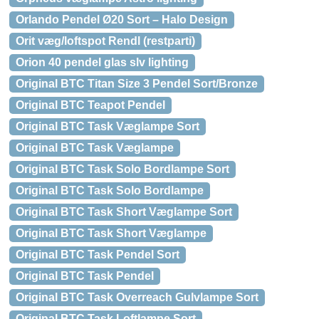
Orlando Pendel Ø20 Sort – Halo Design
Orit væg/loftspot Rendl (restparti)
Orion 40 pendel glas slv lighting
Original BTC Titan Size 3 Pendel Sort/Bronze
Original BTC Teapot Pendel
Original BTC Task Væglampe Sort
Original BTC Task Væglampe
Original BTC Task Solo Bordlampe Sort
Original BTC Task Solo Bordlampe
Original BTC Task Short Væglampe Sort
Original BTC Task Short Væglampe
Original BTC Task Pendel Sort
Original BTC Task Pendel
Original BTC Task Overreach Gulvlampe Sort
Original BTC Task Loftlampe Sort