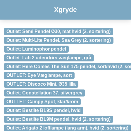
Xgryde
Outlet: Semi Pendel Ø30, mat hvid (2. sortering)
Outlet: Multi-Lite Pendel, Sea Grey (2. sortering)
Outlet: Luminophor pendel
Outlet: Lab 2 udendørs væglampe, grå
Outlet: Here Comes The Sun 175 pendel, sort/hvid (2. sor
OUTLET: Eye Væglampe, sort
OUTLET: Discoco Mini, Ø35 lilla
Outlet: Constellation 37, silvergrey
OUTLET: Campy Spot, klar/krom
Outlet: Bestlite BL9S pendel, hvid
Outlet: Bestlite BL9M pendel, hvid (2. sortering)
Outlet: Arigato 2 loftlampe (lang arm), hvid (2. sortering)