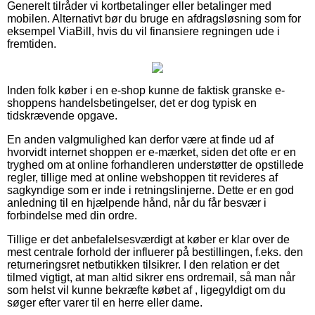
Generelt tilråder vi kortbetalinger eller betalinger med
mobilen. Alternativt bør du bruge en afdragsløsning som for
eksempel ViaBill, hvis du vil finansiere regningen ude i
fremtiden.
Inden folk køber i en e-shop kunne de faktisk granske e-
shoppens handelsbetingelser, det er dog typisk en
tidskrævende opgave.
En anden valgmulighed kan derfor være at finde ud af
hvorvidt internet shoppen er e-mærket, siden det ofte er en
tryghed om at online forhandleren understøtter de opstillede
regler, tillige med at online webshoppen tit revideres af
sagkyndige som er inde i retningslinjerne. Dette er en god
anledning til en hjælpende hånd, når du får besvær i
forbindelse med din ordre.
Tillige er det anbefalelsesværdigt at køber er klar over de
mest centrale forhold der influerer på bestillingen, f.eks. den
returneringsret netbutikken tilsikrer. I den relation er det
tilmed vigtigt, at man altid sikrer ens ordremail, så man når
som helst vil kunne bekræfte købet af , ligegyldigt om du
søger efter varer til en herre eller dame.