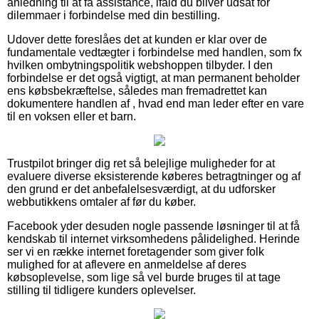
anledning til at få assistance, ifald du bliver udsat for
dilemmaer i forbindelse med din bestilling.
Udover dette foreslåes det at kunden er klar over de
fundamentale vedtægter i forbindelse med handlen, som fx
hvilken ombytningspolitik webshoppen tilbyder. I den
forbindelse er det også vigtigt, at man permanent beholder
ens købsbekræftelse, således man fremadrettet kan
dokumentere handlen af , hvad end man leder efter en vare
til en voksen eller et barn.
Trustpilot bringer dig ret så belejlige muligheder for at
evaluere diverse eksisterende køberes betragtninger og af
den grund er det anbefalelsesværdigt, at du udforsker
webbutikkens omtaler af før du køber.
Facebook yder desuden nogle passende løsninger til at få
kendskab til internet virksomhedens pålidelighed. Herinde
ser vi en række internet foretagender som giver folk
mulighed for at aflevere en anmeldelse af deres
købsoplevelse, som lige så vel burde bruges til at tage
stilling til tidligere kunders oplevelser.