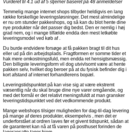
Vurderet til
4.1
ud af 5 stjerner baseret på
48
anmeldelser
Temmelig mange internet shops tilbyder heldigvis en lang
række forskellige leveringsløsninger. Det mest almindelige
er nu om stunder pakkeshops, og så kan du blot hente dine
nye produkter når det passer dig bedst. Den er nemlig i høj
grad nem, og i mange tilfælde endda den mest letkøbte
leveringsmodel ved køb af .
Du burde endvidere forsøge at få pakken bragt til dit hus
eller ud på din arbejdsplads. Fragtformen er somme tider et
hak mere omkostningsfuld, men endda ret hensigtsmæssig.
Den billigste leveringsform vil dog utvivlsomt være at hente
pakken selv, hvilket dog beroer på at du fysisk befinder dig i
kort afstand af internet forhandlerens bopæl.
Leveringstidspunktet på kan vise sig at være ekstremt
væsentlig når du skal bruge dine nye varer omgående, og
med det formål er det relativt meningsfuldt at man gransker
leveringstidspunktet ved det vedkommende produkt.
Mange webshops tilsiger muligheden for dag-til-dag levering
på mange af deres produkter, eksempelvis , men det er
underforstået at ordren laves før et givent tidspunkt, sådan at
de garanteret kan nå at få varen på posthuset forinden de
lageransatte tager hjem.