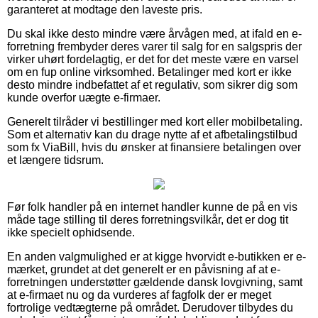
garanteret at modtage den laveste pris.
Du skal ikke desto mindre være årvågen med, at ifald en e-
forretning frembyder deres varer til salg for en salgspris der
virker uhørt fordelagtig, er det for det meste være en varsel
om en fup online virksomhed. Betalinger med kort er ikke
desto mindre indbefattet af et regulativ, som sikrer dig som
kunde overfor uægte e-firmaer.
Generelt tilråder vi bestillinger med kort eller mobilbetaling.
Som et alternativ kan du drage nytte af et afbetalingstilbud
som fx ViaBill, hvis du ønsker at finansiere betalingen over
et længere tidsrum.
Før folk handler på en internet handler kunne de på en vis
måde tage stilling til deres forretningsvilkår, det er dog tit
ikke specielt ophidsende.
En anden valgmulighed er at kigge hvorvidt e-butikken er e-
mærket, grundet at det generelt er en påvisning af at e-
forretningen understøtter gældende dansk lovgivning, samt
at e-firmaet nu og da vurderes af fagfolk der er meget
fortrolige vedtægterne på området. Derudover tilbydes du