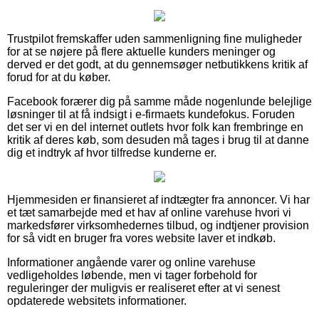
Trustpilot fremskaffer uden sammenligning fine muligheder
for at se nøjere på flere aktuelle kunders meninger og
derved er det godt, at du gennemsøger netbutikkens kritik af
forud for at du køber.
Facebook forærer dig på samme måde nogenlunde belejlige
løsninger til at få indsigt i e-firmaets kundefokus. Foruden
det ser vi en del internet outlets hvor folk kan frembringe en
kritik af deres køb, som desuden må tages i brug til at danne
dig et indtryk af hvor tilfredse kunderne er.
Hjemmesiden er finansieret af indtægter fra annoncer. Vi har
et tæt samarbejde med et hav af online varehuse hvori vi
markedsfører virksomhedernes tilbud, og indtjener provision
for så vidt en bruger fra vores website laver et indkøb.
Informationer angående varer og online varehuse
vedligeholdes løbende, men vi tager forbehold for
reguleringer der muligvis er realiseret efter at vi senest
opdaterede websitets informationer.