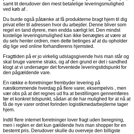
samt tit derudover den mest betalelige leveringsmulighed
ved køb af .
Du burde også påtænke at få produkterne bragt hjem til dig
privat eller til adressen hvor du arbejder. Denne bliver som
regel en tand dyrere, men endda særligt let. Den mindst
kostelige leveringsmulighed kan ikke benægtes at være at
du selv henter ordren, men dette betinges af at du opholder
dig lige ved online forhandlerens hjemsted.
Fragttiden på er jo virkelig udslagsgivende hvis man står og
skal bruge varerne straks, og af den grund er det i sandhed
klogt at vi undersøger det forventede leveringstidspunkt for
den pågældende vare.
En række e-forretninger frembyder levering på
næstkommende hverdag på flere varer, eksempelvis , men
vær obs på at det regnes ud fra at bestillingen gennemføres
før et konkret tidspunkt, sådan at de har mulighed for at nå at
få de nye varer ordnet forinden logistikmedarbejderne tager
hjem.
Indtil flere internet forretninger lover fragt uden beregning,
men i reglen er det kun gældende hvis man shopper for en
bestemt pris. Derudover skulle du overveje den billigste