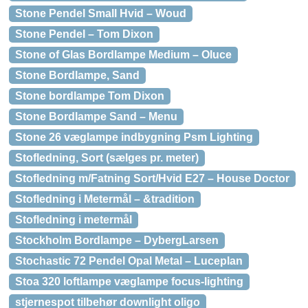
Stone Pendel Small Hvid – Woud
Stone Pendel – Tom Dixon
Stone of Glas Bordlampe Medium – Oluce
Stone Bordlampe, Sand
Stone bordlampe Tom Dixon
Stone Bordlampe Sand – Menu
Stone 26 væglampe indbygning Psm Lighting
Stofledning, Sort (sælges pr. meter)
Stofledning m/Fatning Sort/Hvid E27 – House Doctor
Stofledning i Metermål – &tradition
Stofledning i metermål
Stockholm Bordlampe – DybergLarsen
Stochastic 72 Pendel Opal Metal – Luceplan
Stoa 320 loftlampe væglampe focus-lighting
stjernespot tilbehør downlight oligo