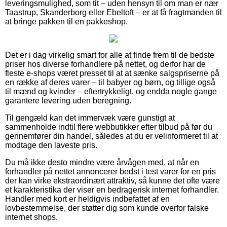
leveringsmulighed, som tit – uden hensyn til om man er nær
Taastrup, Skanderborg eller Ebeltoft – er at få fragtmanden til
at bringe pakken til en pakkeshop.
Det er i dag virkelig smart for alle at finde frem til de bedste
priser hos diverse forhandlere på nettet, og derfor har de
fleste e-shops været presset til at at sænke salgspriserne på
en række af deres varer – til babyer og børn, og tillige også
til mænd og kvinder – eftertrykkeligt, og endda nogle gange
garantere levering uden beregning.
Til gengæld kan det immervæk være gunstigt at
sammenholde indtil flere webbutikker efter tilbud på før du
gennemfører din handel, således at du er velinformeret til at
modtage den laveste pris.
Du må ikke desto mindre være årvågen med, at når en
forhandler på nettet annoncerer bedst i test varer for en pris
der kan virke ekstraordinært attraktiv, så kunne det ofte være
et karakteristika der viser en bedragerisk internet forhandler.
Handler med kort er heldigvis indbefattet af en
lovbestemmelse, der støtter dig som kunde overfor falske
internet shops.