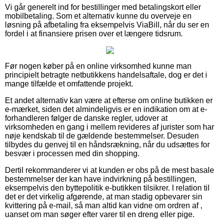
Vi går generelt ind for bestillinger med betalingskort eller
mobilbetaling. Som et alternativ kunne du overveje en
løsning på afbetaling fra eksempelvis ViaBill, når du ser en
fordel i at finansiere prisen over et længere tidsrum.
Før nogen køber på en online virksomhed kunne man
principielt betragte netbutikkens handelsaftale, dog er det i
mange tilfælde et omfattende projekt.
Et andet alternativ kan være at efterse om online butikken er
e-mærket, siden det almindeligvis er en indikation om at e-
forhandleren følger de danske regler, udover at
virksomheden en gang i mellem revideres af jurister som har
nøje kendskab til de gældende bestemmelser. Desuden
tilbydes du genvej til en håndsrækning, når du udsættes for
besvær i processen med din shopping.
Dertil rekommanderer vi at kunden er obs på de mest basale
bestemmelser der kan have indvirkning på bestillingen,
eksempelvis den byttepolitik e-butikken tilsikrer. I relation til
det er det virkelig afgørende, at man stadig opbevarer sin
kvittering på e-mail, så man altid kan vidne om ordren af ,
uanset om man søger efter varer til en dreng eller pige.