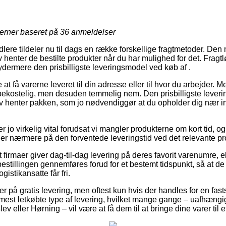
jerner baseret på
36
anmeldelser
lere tildeler nu til dags en række forskellige fragtmetoder. Den
henter de bestilte produkter når du har mulighed for det. Fragtl
 ydermere den prisbilligste leveringsmodel ved køb af .
 at få varerne leveret til din adresse eller til hvor du arbejder. 
bekostelig, men desuden temmelig nem. Den prisbilligste levering
lv henter pakken, som jo nødvendiggør at du opholder dig nær 
 jo virkelig vital forudsat vi mangler produkterne om kort tid, og 
er nærmere på den forventede leveringstid ved det relevante pr
firmaer giver dag-til-dag levering på deres favorit varenumre, 
bestillingen gennemføres forud for et bestemt tidspunkt, så at de 
ogistikansatte får fri.
r på gratis levering, men oftest kun hvis der handles for en fasts
 mest letkøbte type af levering, hvilket mange gange – uafhæng
v eller Hørning – vil være at få dem til at bringe dine varer til 