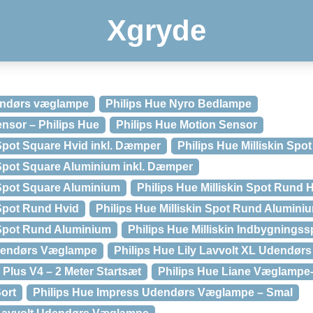
Xgryde
endørs væglampe
Philips Hue Nyro Bedlampe
ensor – Philips Hue
Philips Hue Motion Sensor
 Spot Square Hvid inkl. Dæmper
Philips Hue Milliskin Spo
n Spot Square Aluminium inkl. Dæmper
n Spot Square Aluminium
Philips Hue Milliskin Spot Rund 
 Spot Rund Hvid
Philips Hue Milliskin Spot Rund Alumini
n Spot Rund Aluminium
Philips Hue Milliskin Indbygnings
Udendørs Væglampe
Philips Hue Lily Lavvolt XL Udendørs
p Plus V4 – 2 Meter Startsæt
Philips Hue Liane Væglampe
Sort
Philips Hue Impress Udendørs Væglampe – Smal