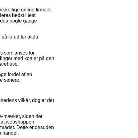
rskellige online firmaer,
deres bedst i test
endda nogle gange
 på forud for at du
ris som anses for
linger med kort er på den
varehuse.
ge fordel af en
ne senere.
mhedens vilkår, dog er det
e-mærket, siden det
den at webshoppen
mrådet. Dette er desuden
n handel.