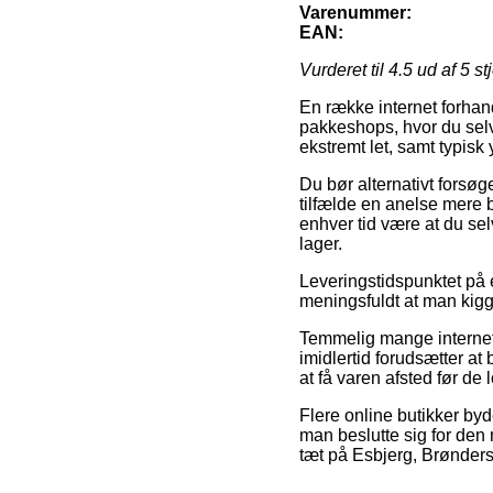
Varenummer:
EAN:
Vurderet til
4.5
ud af 5 st
En række internet forhand
pakkeshops, hvor du selv 
ekstremt let, samt typisk
Du bør alternativt forsøge
tilfælde en anelse mere 
enhver tid være at du se
lager.
Leveringstidspunktet på er
meningsfuldt at man kigg
Temmelig mange internet 
imidlertid forudsætter at 
at få varen afsted før de l
Flere online butikker byde
man beslutte sig for den
tæt på Esbjerg, Brøndersle