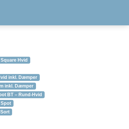
t Square Hvid
Hvid inkl. Dæmper
um inkl. Dæmper
spot BT – Rund-Hvid
 Spot
-Sort