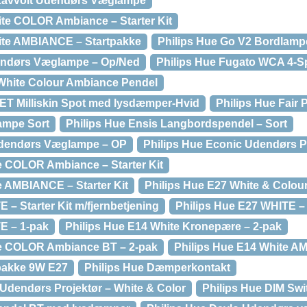
 Lavvolt Udendørs Væglampe
te COLOR Ambiance – Starter Kit
ite AMBIANCE – Startpakke
Philips Hue Go V2 Bordlamp
endørs Væglampe – Op/Ned
Philips Hue Fugato WCA 4-S
 White Colour Ambiance Pendel
ET Milliskin Spot med lysdæmper-Hvid
Philips Hue Fair 
lampe Sort
Philips Hue Ensis Langbordspendel – Sort
Udendørs Væglampe – OP
Philips Hue Econic Udendørs P
e COLOR Ambiance – Starter Kit
e AMBIANCE – Starter Kit
Philips Hue E27 White & Colou
 – Starter Kit m/fjernbetjening
Philips Hue E27 WHITE – 
E – 1-pak
Philips Hue E14 White Kronepære – 2-pak
te COLOR Ambiance BT – 2-pak
Philips Hue E14 White A
pakke 9W E27
Philips Hue Dæmperkontakt
 Udendørs Projektør – White & Color
Philips Hue DIM Swi