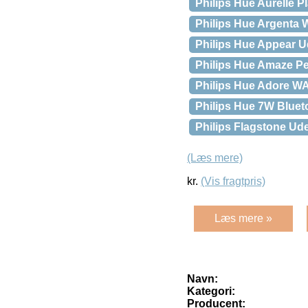
Philips Hue Aurelle P
Philips Hue Argenta
Philips Hue Appear 
Philips Hue Amaze Pe
Philips Hue Adore W
Philips Hue 7W Bluet
Philips Flagstone U
(Læs mere)
kr.
(Vis fragtpris)
Læs mere »
Navn:
Kategori:
Producent: