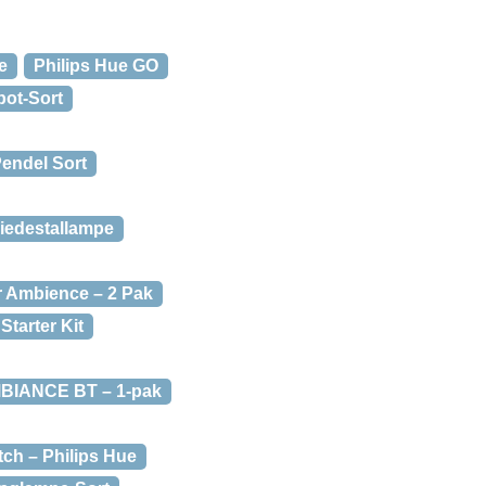
e
Philips Hue GO
pot-Sort
Pendel Sort
iedestallampe
r Ambience – 2 Pak
Starter Kit
MBIANCE BT – 1-pak
tch – Philips Hue