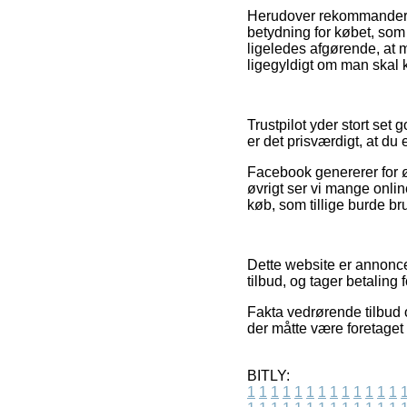
Herudover rekommanderer
betydning for købet, som
ligeledes afgørende, at m
ligegyldigt om man skal 
Trustpilot yder stort se
er det prisværdigt, at du
Facebook genererer for øv
øvrigt ser vi mange onli
køb, som tillige burde br
Dette website er annonce
tilbud, og tager betaling 
Fakta vedrørende tilbud 
der måtte være foretaget 
BITLY:
1
1
1
1
1
1
1
1
1
1
1
1
1