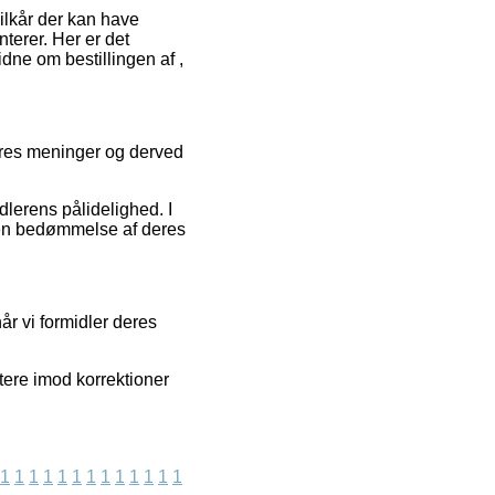
lkår der kan have
terer. Her er det
dne om bestillingen af ,
beres meninger og derved
dlerens pålidelighed. I
e en bedømmelse af deres
r vi formidler deres
tere imod korrektioner
1
1
1
1
1
1
1
1
1
1
1
1
1