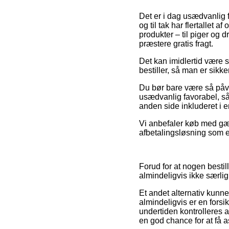
Det er i dag usædvanlig f
og til tak har flertallet 
produkter – til piger og
præstere gratis fragt.
Det kan imidlertid være sm
bestiller, så man er sikke
Du bør bare være så påvagt
usædvanlig favorabel, så
anden side inkluderet i 
Vi anbefaler køb med gæn
afbetalingsløsning som e
Forud for at nogen bestil
almindeligvis ikke særlig
Et andet alternativ kunn
almindeligvis er en forsi
undertiden kontrolleres 
en god chance for at få a