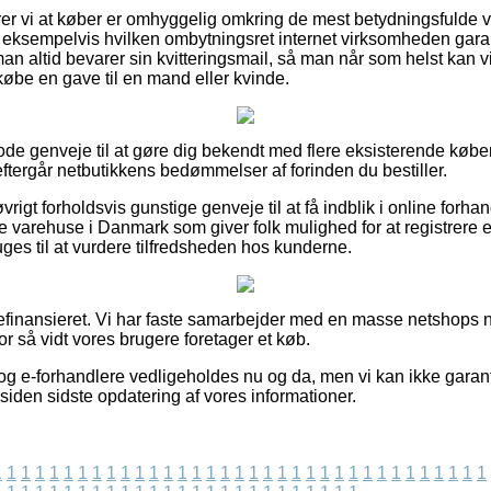
 vi at køber er omhyggelig omkring de mest betydningsfulde vi
 eksempelvis hvilken ombytningsret internet virksomheden garan
an altid bevarer sin kvitteringsmail, så man når som helst kan vi
købe en gave til en mand eller kvinde.
t gode genveje til at gøre dig bekendt med flere eksisterende kø
 eftergår netbutikkens bedømmelser af forinden du bestiller.
rigt forholdsvis gunstige genveje til at få indblik i online forhan
ne varehuse i Danmark som giver folk mulighed for at registrer
uges til at vurdere tilfredsheden hos kunderne.
finansieret. Vi har faste samarbejder med en masse netshops nå
for så vidt vores brugere foretager et køb.
og e-forhandlere vedligeholdes nu og da, men vi kan ikke garan
siden sidste opdatering af vores informationer.
1
1
1
1
1
1
1
1
1
1
1
1
1
1
1
1
1
1
1
1
1
1
1
1
1
1
1
1
1
1
1
1
1
1
1