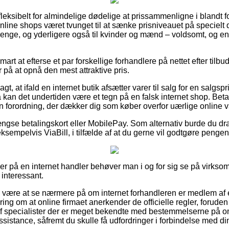
leksibelt for almindelige dødelige at prissammenligne i blandt fo
af online shops været tvunget til at sænke prisniveauet på specielt 
 drenge, og yderligere også til kvinder og mænd – voldsomt, og 
art at efterse et par forskellige forhandlere på nettet efter tilbud
r på at opnå den mest attraktive pris.
, at ifald en internet butik afsætter varer til salg for en salgsp
 kan det undertiden være et tegn på en falsk internet shop. Beta
en forordning, der dækker dig som køber overfor uærlige online 
gse betalingskort eller MobilePay. Som alternativ burde du dra
ksempelvis ViaBill, i tilfælde af at du gerne vil godtgøre penge
ler på en internet handler behøver man i og for sig se på virkso
 interessant.
e være at se nærmere på om internet forhandleren er medlem af 
kring om at online firmaet anerkender de officielle regler, foru
af specialister der er meget bekendte med bestemmelserne på o
ssistance, såfremt du skulle få udfordringer i forbindelse med di