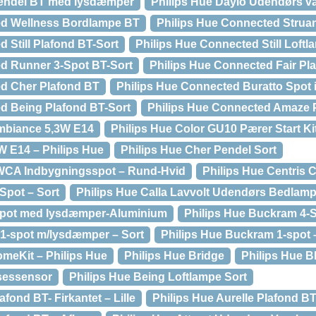
Pendel BT med lysdæmper
Philips Hue Daylo Udendørs 
ed Wellness Bordlampe BT
Philips Hue Connected Strua
 Still Plafond BT-Sort
Philips Hue Connected Still Loftl
d Runner 3-Spot BT-Sort
Philips Hue Connected Fair Pl
ed Cher Plafond BT
Philips Hue Connected Buratto Spot 
d Being Plafond BT-Sort
Philips Hue Connected Amaze 
Ambiance 5,3W E14
Philips Hue Color GU10 Pærer Start Kit
W E14 – Philips Hue
Philips Hue Cher Pendel Sort
 WCA Indbygningsspot – Rund-Hvid
Philips Hue Centris C
 Spot – Sort
Philips Hue Calla Lavvolt Udendørs Bedlam
 Spot med lysdæmper-Aluminium
Philips Hue Buckram 4-S
1-spot m/lysdæmper – Sort
Philips Hue Buckram 1-spot 
omeKit – Philips Hue
Philips Hue Bridge
Philips Hue B
sessensor
Philips Hue Being Loftlampe Sort
afond BT- Firkantet – Lille
Philips Hue Aurelle Plafond B