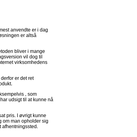
 mest anvendte er i dag
øsningen er altså
Metoden bliver i mange
sversion vil dog til
internet virksomhedens
derfor er det ret
odukt.
eksempelvis , som
har udsigt til at kunne nå
at pris. I øvrigt kunne
ig om man opholder sig
et afhentningssted.