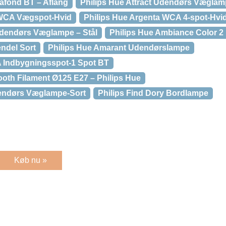
lafond BT – Aflang
Philips Hue Attract Udendørs Vægla
 WCA Vægspot-Hvid
Philips Hue Argenta WCA 4-spot-Hvi
Udendørs Væglampe – Stål
Philips Hue Ambiance Color 2 
ndel Sort
Philips Hue Amarant Udendørslampe
A Indbygningsspot-1 Spot BT
ooth Filament Ø125 E27 – Philips Hue
dendørs Væglampe-Sort
Philips Find Dory Bordlampe
Køb nu »