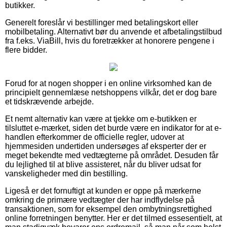
butikker.
Generelt foreslår vi bestillinger med betalingskort eller
mobilbetaling. Alternativt bør du anvende et afbetalingstilbud
fra f.eks. ViaBill, hvis du foretrækker at honorere pengene i
flere bidder.
Forud for at nogen shopper i en online virksomhed kan de
principielt gennemlæse netshoppens vilkår, det er dog bare
et tidskrævende arbejde.
Et nemt alternativ kan være at tjekke om e-butikken er
tilsluttet e-mærket, siden det burde være en indikator for at e-
handlen efterkommer de officielle regler, udover at
hjemmesiden undertiden undersøges af eksperter der er
meget bekendte med vedtægterne på området. Desuden får
du lejlighed til at blive assisteret, når du bliver udsat for
vanskeligheder med din bestilling.
Ligeså er det fornuftigt at kunden er oppe på mærkerne
omkring de primære vedtægter der har indflydelse på
transaktionen, som for eksempel den ombytningsrettighed
online forretningen benytter. Her er det tilmed essesentielt, at