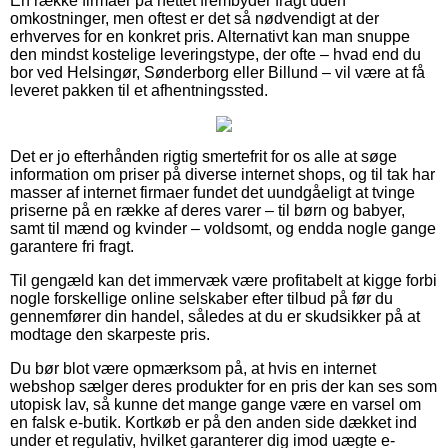
En række firmaer på nettet frembyder fragt uden
omkostninger, men oftest er det så nødvendigt at der
erhverves for en konkret pris. Alternativt kan man snuppe
den mindst kostelige leveringstype, der ofte – hvad end du
bor ved Helsingør, Sønderborg eller Billund – vil være at få
leveret pakken til et afhentningssted.
Det er jo efterhånden rigtig smertefrit for os alle at søge
information om priser på diverse internet shops, og til tak har
masser af internet firmaer fundet det uundgåeligt at tvinge
priserne på en række af deres varer – til børn og babyer,
samt til mænd og kvinder – voldsomt, og endda nogle gange
garantere fri fragt.
Til gengæld kan det immervæk være profitabelt at kigge forbi
nogle forskellige online selskaber efter tilbud på før du
gennemfører din handel, således at du er skudsikker på at
modtage den skarpeste pris.
Du bør blot være opmærksom på, at hvis en internet
webshop sælger deres produkter for en pris der kan ses som
utopisk lav, så kunne det mange gange være en varsel om
en falsk e-butik. Kortkøb er på den anden side dækket ind
under et regulativ, hvilket garanterer dig imod uægte e-