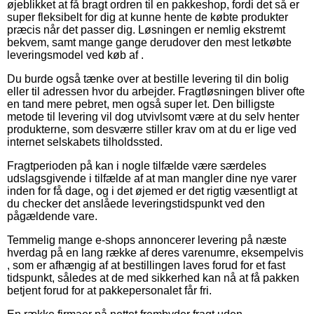
øjeblikket at få bragt ordren til en pakkeshop, fordi det så er
super fleksibelt for dig at kunne hente de købte produkter
præcis når det passer dig. Løsningen er nemlig ekstremt
bekvem, samt mange gange derudover den mest letkøbte
leveringsmodel ved køb af .
Du burde også tænke over at bestille levering til din bolig
eller til adressen hvor du arbejder. Fragtløsningen bliver ofte
en tand mere pebret, men også super let. Den billigste
metode til levering vil dog utvivlsomt være at du selv henter
produkterne, som desværre stiller krav om at du er lige ved
internet selskabets tilholdssted.
Fragtperioden på kan i nogle tilfælde være særdeles
udslagsgivende i tilfælde af at man mangler dine nye varer
inden for få dage, og i det øjemed er det rigtig væsentligt at
du checker det anslåede leveringstidspunkt ved den
pågældende vare.
Temmelig mange e-shops annoncerer levering på næste
hverdag på en lang række af deres varenumre, eksempelvis
, som er afhængig af at bestillingen laves forud for et fast
tidspunkt, således at de med sikkerhed kan nå at få pakken
betjent forud for at pakkepersonalet får fri.