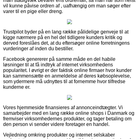
man stadigvæk bevarer ens ordremail, så man når som helst
vil kunne påvise ordren af , uafhængig om man søger efter
varer til en pige eller dreng.
Trustpilot byder på en lang række pålidelige genveje til at
kigge nærmere på en hel del tidligere kunders kritik og
derved foreslåes det, at du eftersøger online forretningens
vurderinger af inden du bestiller.
Facebook genererer på samme måde en del habile
løsninger til at få indtryk af internet virksomhedens
popularitet. I øvrigt er der faktisk online firmaer hvor kunder
kan sammensætte en anmeldelse af deres købsoplevelse,
som ydermere må udnyttes til at fornemme hvor tilfredse
kunderne er.
Vores hjemmeside finansieres af annonceindtægter. Vi
samarbejder med en lang række online shops i Danmark og
fremviser virksomhedernes produkter, og tager betaling om
den person vi sender videre foretager en handel.
Vejledning omkring produkter og internet selskaber